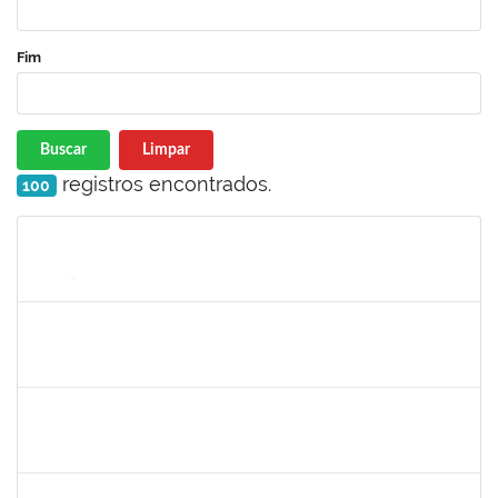
Fim
Buscar
Limpar
registros encontrados.
100
Matrícula
Nome
Cargo
Processo
Início
Fim
Status
1753043
MARCUS PIMENTEL OLIVEIRA
Técnico
23007.00012078/2025-61
09/06/2025
08/07/2025
Concluído
1670022
MARISE NASCIMENTO FLORES MOREIRA
Técnico
23007.00025959/2024-85
09/06/2025
08/07/2025
Concluído