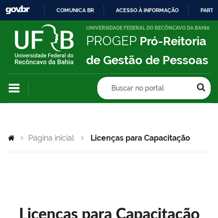
COMUNICA BR
ACESSO À INFORMAÇÃO
PARTI
IR
UNIVERSIDADE FEDERAL DO RECÔNCAVO DA BAHIA
PROGEP
Pró-Reitoria
PARA
O
de Gestão de Pessoas
CONTEÚDO
Buscar no portal
Página inicial
Licenças para Capacitação
Licenças para Capacitação