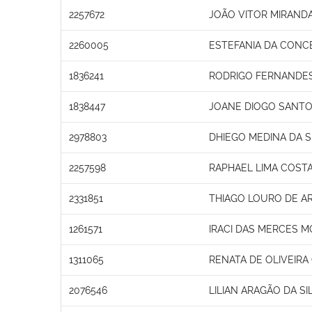
2257672
JOÃO VITOR MIRAND
2260005
ESTEFANIA DA CONC
1836241
RODRIGO FERNANDE
1838447
JOANE DIOGO SANTO
2978803
DHIEGO MEDINA DA S
2257598
RAPHAEL LIMA COST
2331851
THIAGO LOURO DE A
1261571
IRACI DAS MERCES M
1311065
RENATA DE OLIVEIR
2076546
LILIAN ARAGÃO DA SI