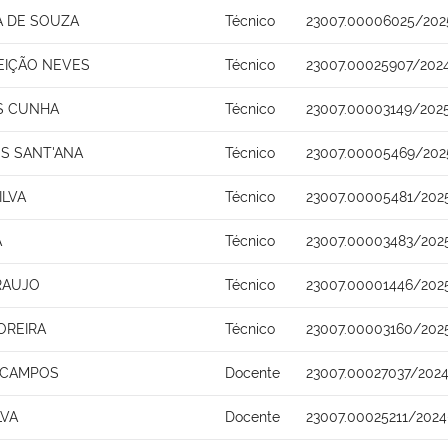
A DE SOUZA
Técnico
23007.00006025/202
EIÇÃO NEVES
Técnico
23007.00025907/202
S CUNHA
Técnico
23007.00003149/202
S SANT'ANA
Técnico
23007.00005469/202
ILVA
Técnico
23007.00005481/202
A
Técnico
23007.00003483/202
RAUJO
Técnico
23007.00001446/202
OREIRA
Técnico
23007.00003160/202
A CAMPOS
Docente
23007.00027037/2024
LVA
Docente
23007.00025211/2024