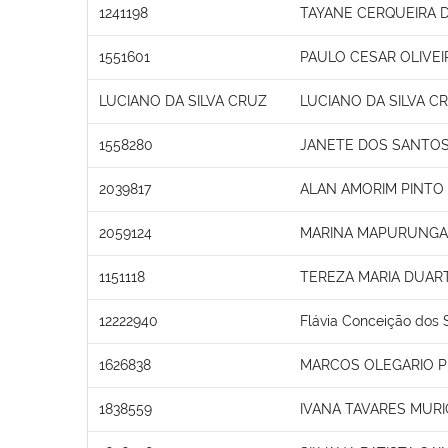
1241198
TAYANE CERQUEIRA D
1551601
PAULO CESAR OLIVEI
LUCIANO DA SILVA CRUZ
LUCIANO DA SILVA C
1558280
JANETE DOS SANTO
2039817
ALAN AMORIM PINTO
2059124
MARINA MAPURUNGA 
1151118
TEREZA MARIA DUAR
12222940
Flávia Conceição dos 
1626838
MARCOS OLEGARIO 
1838559
IVANA TAVARES MURI