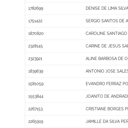
1782699
DENISE DE LIMA SILV
1751422
SERGIO SANTOS DE 
1870820
CAROLINE SANTIAGO
2328145
CARINE DE JESUS S
2323921
ALINE BARBOSA DE O
1839639
ANTONIO JOSE SALE
1581059
EVANDRO FERRAZ PO
1553844
JOANITO DE ANDRADE
2267153
CRISTIANE BORGES P
2265919
JAMILLE DA SILVA PE