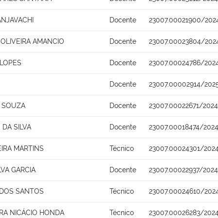
NJAVACHI
Docente
23007.00021900/202
 OLIVEIRA AMANCIO
Docente
23007.00023804/202
 LOPES
Docente
23007.00024786/2024
Docente
23007.00002914/202
 SOUZA
Docente
23007.00022671/202
DA SILVA
Docente
23007.00018474/2024
EIRA MARTINS
Técnico
23007.00024301/2024
LVA GARCIA
Docente
23007.00022937/202
 DOS SANTOS
Técnico
23007.00024610/202
IRA NICÁCIO HONDA
Técnico
23007.00026283/202