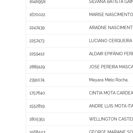
1646958
SILVANA BATISTA GAI
1670022
MARISE NASCIMENTO
2247439
ARIADNE NASCIMEN
2257473
LUCIANO CERQUEIRA
2259412
ALDAIR EPIFÂNIO FER
2889129
JOSE PEREIRA MASC
2391074,
Mayara Melo Rocha,
1757640
CINTIA MOTA CARDE
1552819,
ANDRE LUIS MOTA IT
1805351
WELLINGTON CASTEL
1568443
GEORGE MARIANE S