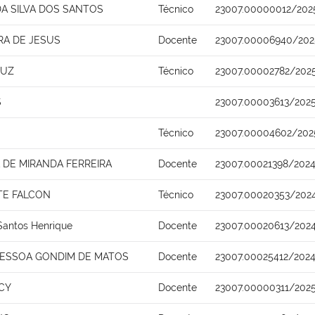
A SILVA DOS SANTOS
Técnico
23007.00000012/202
RA DE JESUS
Docente
23007.00006940/202
RUZ
Técnico
23007.00002782/2025
S
23007.00003613/202
Técnico
23007.00004602/202
DE MIRANDA FERREIRA
Docente
23007.00021398/2024
TE FALCON
Técnico
23007.00020353/202
Santos Henrique
Docente
23007.00020613/2024
PESSOA GONDIM DE MATOS
Docente
23007.00025412/2024
CY
Docente
23007.00000311/202