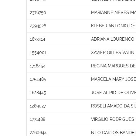
2376750
MARIANNE NEVES MA
2394526
KLEBER ANTONIO DE
1633414
ADRIANA LOURENCO
1554001
XAVIER GILLES VATIN
1718454
REGINA MARQUES DE
1754485
MARCELA MARY JOSE 
1628445
JOSE ALIPIO DE OLIV
1289027
ROSELI AMADO DA SI
1771488
VIRGILIO RODRIGUES
2260644
NILO CARLOS BANDE