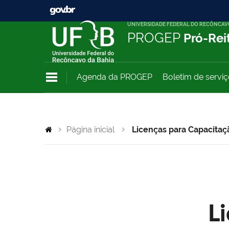
UNIVERSIDADE FEDERAL DO RECÔNCAV
PROGEP
Pró-Rei
Agenda da PROGEP
Boletim de servi
Página inicial
Licenças para Capacitaç
L