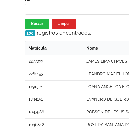
Buscar
Limpar
registros encontrados.
100
Matrícula
Nome
2277033
JAMES LIMA CHAVES
2261493
LEANDRO MACIEL LO
1791524
JOANA ANGELICA FLO
1894151
EVANDRO DE QUEIROZ
1047986
ROBSON DE JESUS 
1046848
ROSILDA SANTANA D