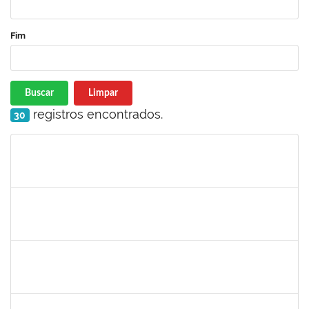
Fim
Buscar
Limpar
registros encontrados.
30
Matrícula
Nome
Cargo
Processo
Início
Fim
Status
1791524
JOANA ANGELICA FLORES SILVA
Técnico
23007.00008544/2025-31
16/05/2025
14/06/2025
Concluído
1894151
EVANDRO DE QUEIROZ BARBOSA E SILVA
Técnico
23007.00008318/2025-22
12/05/2025
10/06/2025
Concluído