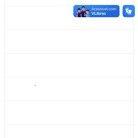
17/04/2025
Concluído
2331851
THIAGO LOURO DE ARAUJO
Técnico
23007.00001446/2025-05
31/03/2025
17/04/2025
Concluído
1261571
IRACI DAS MERCES MOREIRA
Técnico
23007.00003160/2025-93
31/03/2025
29/04/2025
Concluído
1311065
RENATA DE OLIVEIRA CAMPOS
Docente
23007.00027037/2024-79
26/03/2025
23/06/2025
Concluído
2076546
LILIAN ARAGÃO DA SILVA
Docente
23007.00025211/2024-08
24/03/2025
21/06/2025
Concluído
1241198
TAYANE CERQUEIRA DA SILVA DOS SANTOS
Técnico
23007.00000012/2025-20
23/03/2025
17/04/2025
Concluído
1551601
PAULO CESAR OLIVEIRA DE JESUS
Docente