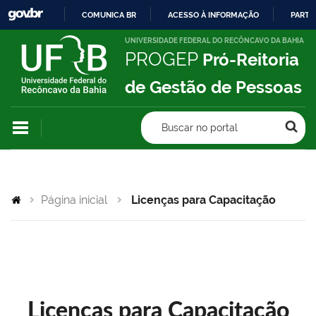
COMUNICA BR
ACESSO À INFORMAÇÃO
PARTI
IR
UNIVERSIDADE FEDERAL DO RECÔNCAVO DA BAHIA
PROGEP
Pró-Reitoria
PARA
O
de Gestão de Pessoas
CONTEÚDO
Buscar no portal
Página inicial
Licenças para Capacitação
Licenças para Capacitação