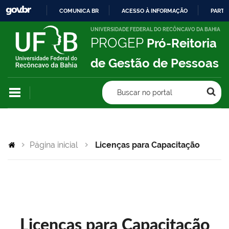
COMUNICA BR
ACESSO À INFORMAÇÃO
PARTI
IR
UNIVERSIDADE FEDERAL DO RECÔNCAVO DA BAHIA
PROGEP
Pró-Reitoria
PARA
O
de Gestão de Pessoas
CONTEÚDO
Buscar no portal
Página inicial
Licenças para Capacitação
Licenças para Capacitação