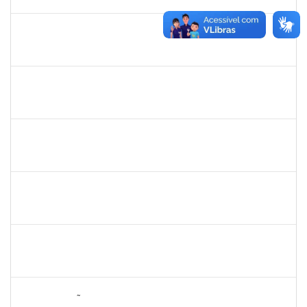
05/07/2025
Concluído
2978803
DHIEGO MEDINA DA SILVA
Técnico
23007.00005481/2025-88
07/04/2025
05/07/2025
Concluído
2257598
RAPHAEL LIMA COSTA
Técnico
23007.00003483/2025-05
31/03/2025
17/04/2025
Concluído
2331851
THIAGO LOURO DE ARAUJO
Técnico
23007.00001446/2025-05
31/03/2025
17/04/2025
Concluído
1261571
IRACI DAS MERCES MOREIRA
Técnico
23007.00003160/2025-93
31/03/2025
29/04/2025
Concluído
1311065
RENATA DE OLIVEIRA CAMPOS
Docente
23007.00027037/2024-79
26/03/2025
23/06/2025
Concluído
2076546
LILIAN ARAGÃO DA SILVA
Docente