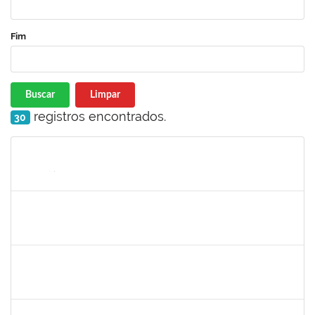
Fim
Buscar
Limpar
registros encontrados.
30
Matrícula
Nome
Cargo
Processo
Início
Fim
Status
2277033
JAMES LIMA CHAVES
Técnico
23007.00002772/2025-93
19/05/2025
17/08/2025
Concluído
2261493
LEANDRO MACIEL LOPES
Técnico
23007.00003021/2025-63
19/05/2025
17/06/2025
Concluído