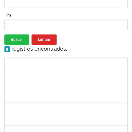
Fim
Buscar
Limpar
registros encontrados.
5
Matrícula
Nome
Cargo
Processo
Início
Fim
Status
2277033
JAMES LIMA CHAVES
Técnico
23007.00002772/2025-93
19/05/2025
17/08/2025
Concluído
2261493
LEANDRO MACIEL LOPES
Técnico
23007.00003021/2025-63
19/05/2025
17/06/2025
Concluído