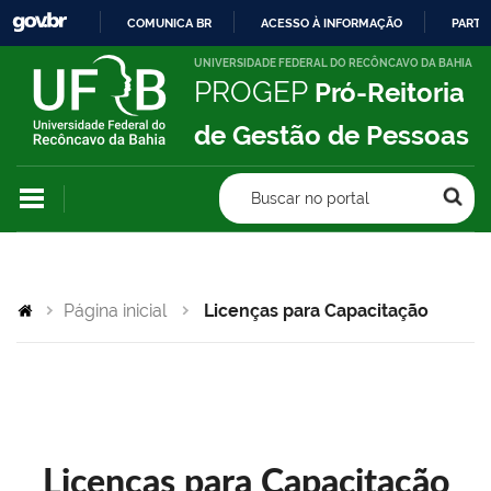
COMUNICA BR
ACESSO À INFORMAÇÃO
PARTI
IR
UNIVERSIDADE FEDERAL DO RECÔNCAVO DA BAHIA
PROGEP
Pró-Reitoria
PARA
O
de Gestão de Pessoas
CONTEÚDO
Buscar no portal
Página inicial
Licenças para Capacitação
Licenças para Capacitação