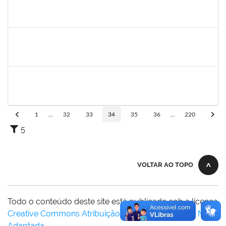
1791524
JOANA ANGELICA FLORES SILVA
Técnico
23007.00008544/2025-31
16/05/2025
14/06/2025
Concluído
1894151
EVANDRO DE QUEIROZ BARBOSA E SILVA
Técnico
23007.00008318/2025-22
12/05/2025
10/06/2025
Concluído
1047986
ROBSON DE JESUS SANTOS
Técnico
23007.00005579/2025-61
05/05/2025
02/08/2025
Concluído
1
...
32
33
34
35
36
...
220
5
VOLTAR AO TOPO
Todo o conteúdo deste site está publicado sob a licença
Creative Commons Atribuição-SemDerivações 3.0 Não
Adaptada
.