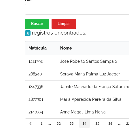
Buscar
Limpar
registros encontrados.
5
Matrícula
Nome
1421392
Jose Roberto Santos Sampaio
288340
Soraya Maria Palma Luz Jaeger
1847336
Jamile Machado da França Saturnin
2877301
Maria Aparecida Pereira da Silva
2140774
Anne Magali Lima Neiva
1
...
32
33
34
35
36
...
2