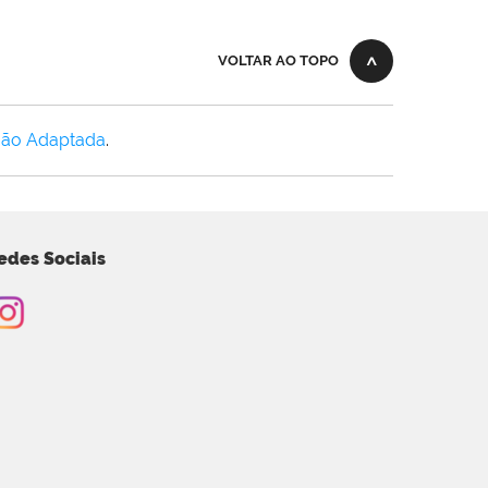
VOLTAR AO TOPO
Não Adaptada
.
edes Sociais