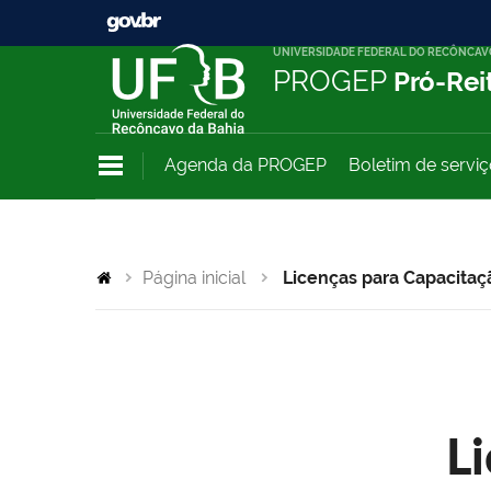
UNIVERSIDADE FEDERAL DO RECÔNCAV
PROGEP
Pró-Rei
Agenda da PROGEP
Boletim de servi
Página inicial
Licenças para Capacitaç
L