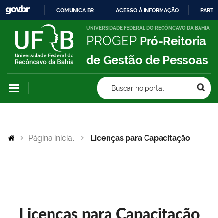
COMUNICA BR
ACESSO À INFORMAÇÃO
PARTI
IR
UNIVERSIDADE FEDERAL DO RECÔNCAVO DA BAHIA
PROGEP
Pró-Reitoria
PARA
O
de Gestão de Pessoas
CONTEÚDO
Buscar no portal
Página inicial
Licenças para Capacitação
Licenças para Capacitação