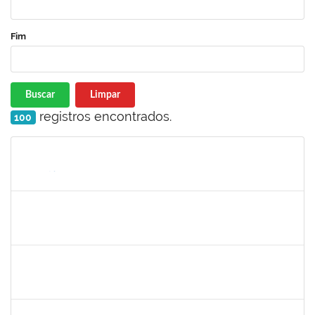
Fim
Buscar
Limpar
registros encontrados.
100
Matrícula
Nome
Cargo
Processo
Início
Fim
Status
1046848
ROSILDA SANTANA DOS SANTOS
Técnico
23007.00007046/2025-28
05/05/2025
03/06/2025
Concluído
1782699
DENISE DE LIMA SILVA
Técnico
23007.00025725/2024-98
05/05/2025
03/07/2025
Concluído