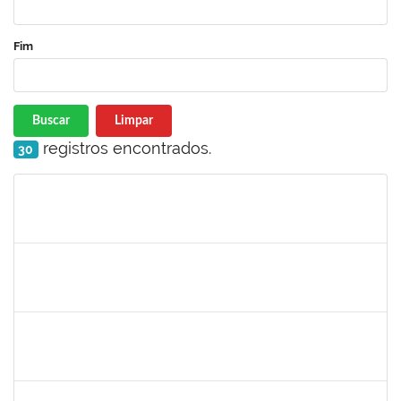
Fim
Buscar
Limpar
registros encontrados.
30
Matrícula
Nome
Cargo
Processo
Início
Fim
Status
1046848
ROSILDA SANTANA DOS SANTOS
Técnico
23007.00007046/2025-28
05/05/2025
03/06/2025
Concluído
1782699
DENISE DE LIMA SILVA
Técnico
23007.00025725/2024-98
05/05/2025
03/07/2025
Concluído