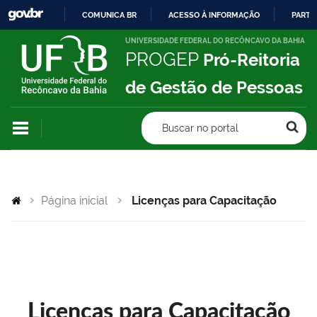
COMUNICA BR
ACESSO À INFORMAÇÃO
PARTI
IR
UNIVERSIDADE FEDERAL DO RECÔNCAVO DA BAHIA
PROGEP
Pró-Reitoria
PARA
O
de Gestão de Pessoas
CONTEÚDO
Buscar no portal
Página inicial
Licenças para Capacitação
Licenças para Capacitação