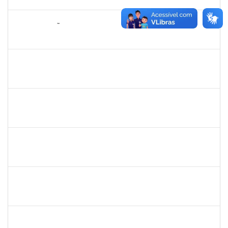
23/06/2025
Concluído
2076546
LILIAN ARAGÃO DA SILVA
Docente
23007.00025211/2024-08
24/03/2025
21/06/2025
Concluído
1241198
TAYANE CERQUEIRA DA SILVA DOS SANTOS
Técnico
23007.00000012/2025-20
23/03/2025
17/04/2025
Concluído
1551601
PAULO CESAR OLIVEIRA DE JESUS
Docente
23007.00006940/2025-77
20/03/2025
17/06/2025
Concluído
LUCIANO DA SILVA CRUZ
LUCIANO DA SILVA CRUZ
Técnico
23007.00002782/2025-17
19/03/2025
16/06/2025
Concluído
1558280
JANETE DOS SANTOS
23007.00003613/2025-84
17/03/2025
31/03/2025
Concluído
2039817
ALAN AMORIM PINTO
Técnico