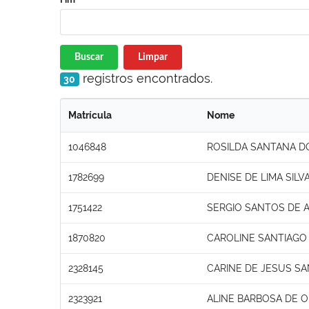
Buscar
Limpar
registros encontrados.
30
Matrícula
Nome
1046848
ROSILDA SANTANA D
1782699
DENISE DE LIMA SILV
1751422
SERGIO SANTOS DE 
1870820
CAROLINE SANTIAGO
2328145
CARINE DE JESUS S
2323921
ALINE BARBOSA DE O