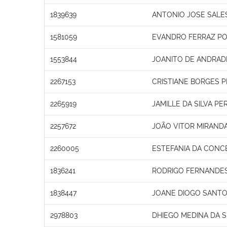
1839639
ANTONIO JOSE SALE
1581059
EVANDRO FERRAZ PO
1553844
JOANITO DE ANDRADE
2267153
CRISTIANE BORGES P
2265919
JAMILLE DA SILVA PE
2257672
JOÃO VITOR MIRAND
2260005
ESTEFANIA DA CONC
1836241
RODRIGO FERNANDE
1838447
JOANE DIOGO SANTO
2978803
DHIEGO MEDINA DA S