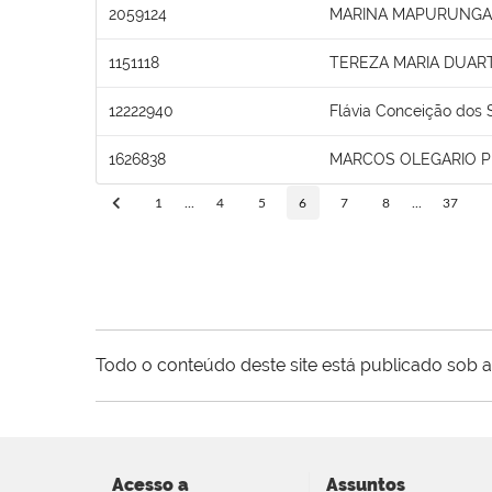
2059124
MARINA MAPURUNGA 
1151118
TEREZA MARIA DUAR
12222940
Flávia Conceição dos 
1626838
MARCOS OLEGARIO 
1
...
4
5
6
7
8
...
37
Todo o conteúdo deste site está publicado sob a
Acesso a
Assuntos