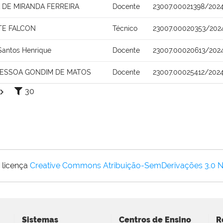
DE MIRANDA FERREIRA
Docente
23007.00021398/202
TE FALCON
Técnico
23007.00020353/202
Santos Henrique
Docente
23007.00020613/202
PESSOA GONDIM DE MATOS
Docente
23007.00025412/2024
30
 licença
Creative Commons Atribuição-SemDerivações 3.0 
Sistemas
Centros de Ensino
R