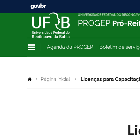
UNIVERSIDADE FEDERAL DO RECÔNCAV
PROGEP
Pró-Rei
Agenda da PROGEP
Boletim de servi
Página inicial
Licenças para Capacitaç
L