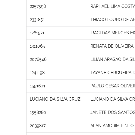
2257598
RAPHAEL LIMA COST
2331851
THIAGO LOURO DE A
1261571
IRACI DAS MERCES M
1311065
RENATA DE OLIVEIR
2076546
LILIAN ARAGÃO DA SI
1241198
TAYANE CERQUEIRA D
1551601
PAULO CESAR OLIVEI
LUCIANO DA SILVA CRUZ
LUCIANO DA SILVA C
1558280
JANETE DOS SANTO
2039817
ALAN AMORIM PINTO