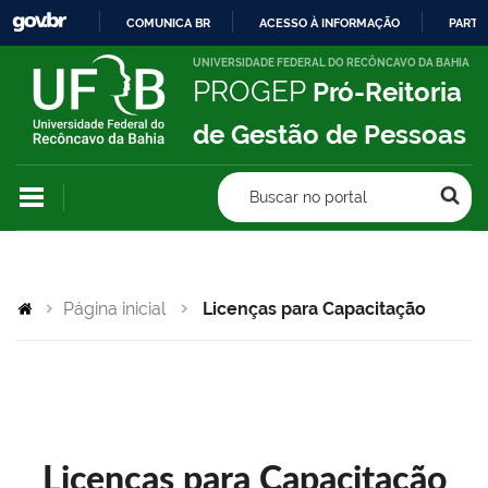
COMUNICA BR
ACESSO À INFORMAÇÃO
PARTI
IR
UNIVERSIDADE FEDERAL DO RECÔNCAVO DA BAHIA
PROGEP
Pró-Reitoria
PARA
O
de Gestão de Pessoas
CONTEÚDO
Buscar no portal
Página inicial
Licenças para Capacitação
Licenças para Capacitação