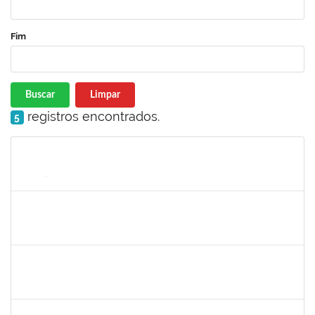
Fim
Buscar
Limpar
registros encontrados.
5
Matrícula
Nome
Cargo
Processo
Início
Fim
Status
1841026
DEYSE DE SOUZA GONCALVES
Técnico
23007.00005041/2025-37
01/06/2025
30/06/2025
Concluído
1333441
NELMA DE CASSIA SILVA SANDES
Docente
23007.00025419/2024-18
31/05/2025
28/06/2025
Concluído