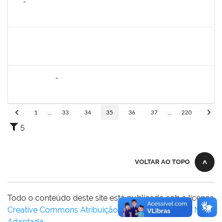
2257672
JOÃO VITOR MIRANDA DE SOUZA
Técnico
23007.00006025/2025-47
28/04/2025
26/06/2025
Concluído
1311065
RENATA DE OLIVEIRA CAMPOS
Docente
23007.00027037/2024-79
26/03/2025
23/06/2025
Concluído
2076546
LILIAN ARAGÃO DA SILVA
Docente
23007.00025211/2024-08
24/03/2025
21/06/2025
Concluído
1
...
33
34
35
36
37
...
220
5
VOLTAR AO TOPO
Todo o conteúdo deste site está publicado sob a licença
Creative Commons Atribuição-SemDerivações 3.0 Não
Adaptada
.