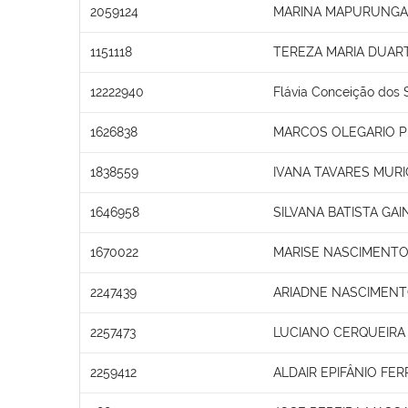
2059124
MARINA MAPURUNGA 
1151118
TEREZA MARIA DUAR
12222940
Flávia Conceição dos 
1626838
MARCOS OLEGARIO 
1838559
IVANA TAVARES MURI
1646958
SILVANA BATISTA GAI
1670022
MARISE NASCIMENTO
2247439
ARIADNE NASCIMEN
2257473
LUCIANO CERQUEIRA
2259412
ALDAIR EPIFÂNIO FER