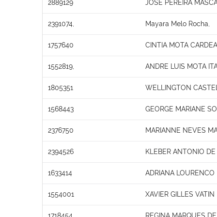
2889129
JOSE PEREIRA MASC
2391074,
Mayara Melo Rocha,
1757640
CINTIA MOTA CARDE
1552819,
ANDRE LUIS MOTA IT
1805351
WELLINGTON CASTEL
1568443
GEORGE MARIANE S
2376750
MARIANNE NEVES MA
2394526
KLEBER ANTONIO DE
1633414
ADRIANA LOURENCO
1554001
XAVIER GILLES VATIN
1718454
REGINA MARQUES DE