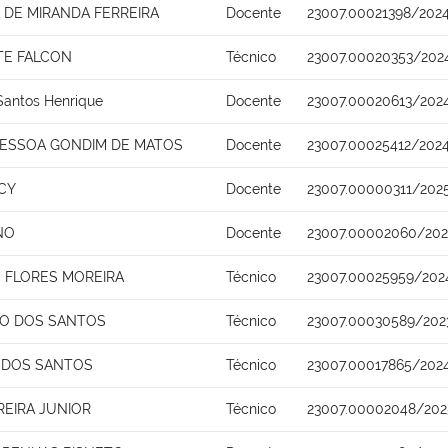
DE MIRANDA FERREIRA
Docente
23007.00021398/202
TE FALCON
Técnico
23007.00020353/202
Santos Henrique
Docente
23007.00020613/202
PESSOA GONDIM DE MATOS
Docente
23007.00025412/2024
CY
Docente
23007.00000311/202
NO
Docente
23007.00002060/202
 FLORES MOREIRA
Técnico
23007.00025959/202
TO DOS SANTOS
Técnico
23007.00030589/202
 DOS SANTOS
Técnico
23007.00017865/202
REIRA JUNIOR
Técnico
23007.00002048/202