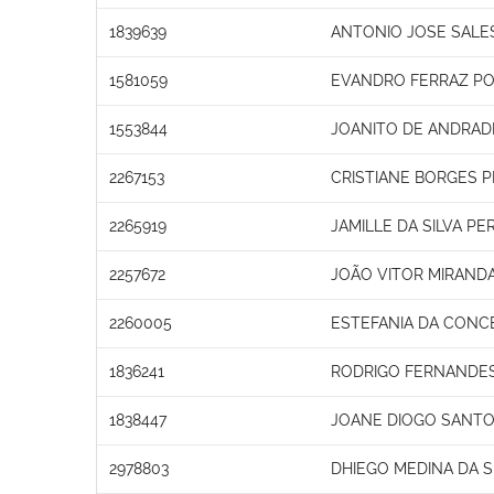
1839639
ANTONIO JOSE SALE
1581059
EVANDRO FERRAZ PO
1553844
JOANITO DE ANDRADE
2267153
CRISTIANE BORGES P
2265919
JAMILLE DA SILVA PE
2257672
JOÃO VITOR MIRAND
2260005
ESTEFANIA DA CONC
1836241
RODRIGO FERNANDE
1838447
JOANE DIOGO SANTO
2978803
DHIEGO MEDINA DA S