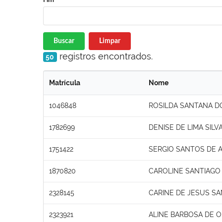
Buscar
Limpar
registros encontrados.
50
Matrícula
Nome
1046848
ROSILDA SANTANA D
1782699
DENISE DE LIMA SILV
1751422
SERGIO SANTOS DE 
1870820
CAROLINE SANTIAGO
2328145
CARINE DE JESUS S
2323921
ALINE BARBOSA DE O