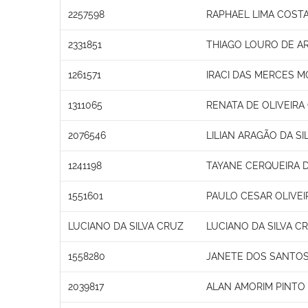
2257598
RAPHAEL LIMA COST
2331851
THIAGO LOURO DE A
1261571
IRACI DAS MERCES M
1311065
RENATA DE OLIVEIR
2076546
LILIAN ARAGÃO DA SI
1241198
TAYANE CERQUEIRA D
1551601
PAULO CESAR OLIVEI
LUCIANO DA SILVA CRUZ
LUCIANO DA SILVA C
1558280
JANETE DOS SANTO
2039817
ALAN AMORIM PINTO