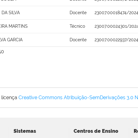
DA SILVA
Docente
23007.00018474/2024
EIRA MARTINS
Técnico
23007.00024301/2024
LVA GARCIA
Docente
23007.00022937/202
50
 licença
Creative Commons Atribuição-SemDerivações 3.0 
Sistemas
Centros de Ensino
R