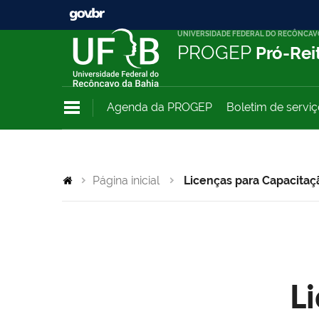
UNIVERSIDADE FEDERAL DO RECÔNCAV
PROGEP
Pró-Rei
Agenda da PROGEP
Boletim de servi
Página inicial
Licenças para Capacitaç
L