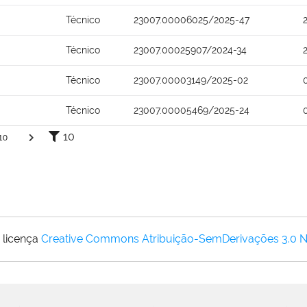
Técnico
23007.00006025/2025-47
Técnico
23007.00025907/2024-34
Técnico
23007.00003149/2025-02
Técnico
23007.00005469/2025-24
10
10
 licença
Creative Commons Atribuição-SemDerivações 3.0 