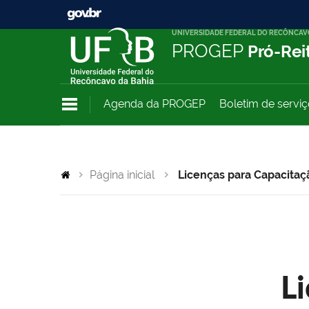
UNIVERSIDADE FEDERAL DO RECÔNCAV
PROGEP
Pró-Rei
Agenda da PROGEP
Boletim de servi
Página inicial
Licenças para Capacitaç
L