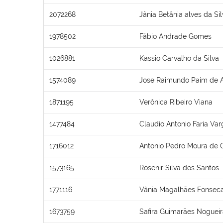
2072268
Jânia Betânia alves da Si
1978502
Fábio Andrade Gomes
1026881
Kassio Carvalho da Silva
1574089
Jose Raimundo Paim de 
1871195
Verônica Ribeiro Viana
1477484
Claudio Antonio Faria Var
1716012
Antonio Pedro Moura de O
1573165
Rosenir Silva dos Santos
1771116
Vânia Magalhães Fonsec
1673759
Safira Guimarães Nogueir