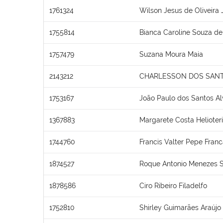
1761324
Wilson Jesus de Oliveira 
1755814
Bianca Caroline Souza de
1757479
Suzana Moura Maia
2143212
CHARLESSON DOS SANT
1753167
João Paulo dos Santos Al
1367883
Margarete Costa Helioter
1744760
Francis Valter Pepe Fran
1874527
Roque Antonio Menezes 
1878586
Ciro Ribeiro Filadelfo
1752810
Shirley Guimarães Araújo