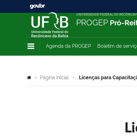
UNIVERSIDADE FEDERAL DO RECÔNCAV
PROGEP
Pró-Rei
Agenda da PROGEP
Boletim de servi
Página inicial
Licenças para Capacitaç
L