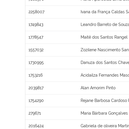
2258007
Ivana da França Caldas 
1749843
Leandro Barreto de Souz
1778547
Maitê dos Santos Rangel
1557032
Zozilene Nascimento San
1730995
Danuza dos Santos Chav
1753216
Acidailza Fernandes Mas
2039817
Alan Amorim Pinto
1754290
Rejane Barbosa Cardoso 
279671
Maria Bárbara Gonçalves
2016424
Gabriela de oliveira Marti