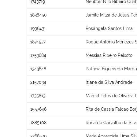
1743719
Neubler Nilo Ribeiro Cun
1838450
Jamile Milza de Jesus Per
1996431
Rosângela Santos Lima
1874527
Roque Antonio Menezes 
1753684
Messias Ribeiro Peixoto
1343648
Patricia Figueiredo Marq
2157034
Iziane da Silva Andrade
1735813
Marcel Teles de Oliveira 
1557646
Rita de Cassia Falcao Bor
1885108
Ronaldo Carvalho da Silv
7268570
Maria Aparecida Lima Sil