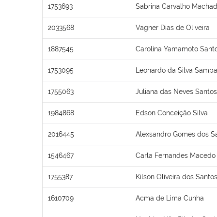
1753693
Sabrina Carvalho Macha
2033568
Vagner Dias de Oliveira
1887545
Carolina Yamamoto Santo
1753095
Leonardo da Silva Sampa
1755063
Juliana das Neves Santos
1984868
Edson Conceição Silva
2016445
Alexsandro Gomes dos S
1546467
Carla Fernandes Macedo
1755387
Kilson Oliveira dos Santo
1610709
Acma de Lima Cunha