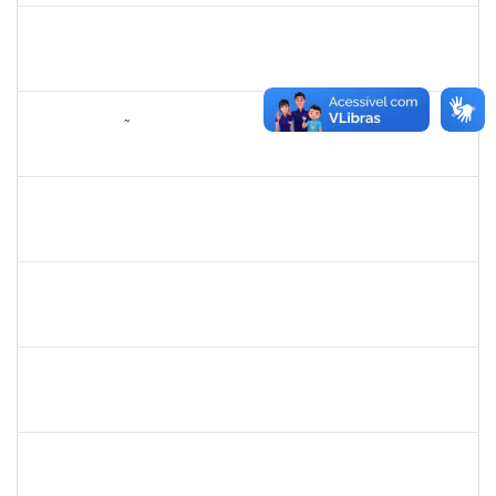
1311065
RENATA DE OLIVEIRA CAMPOS
Docente
23007.00027037/2024-79
26/03/2025
23/06/2025
Concluído
2076546
LILIAN ARAGÃO DA SILVA
Docente
23007.00025211/2024-08
24/03/2025
21/06/2025
Concluído
1241198
TAYANE CERQUEIRA DA SILVA DOS SANTOS
Técnico
23007.00000012/2025-20
23/03/2025
17/04/2025
Concluído
1551601
PAULO CESAR OLIVEIRA DE JESUS
Docente
23007.00006940/2025-77
20/03/2025
17/06/2025
Concluído
LUCIANO DA SILVA CRUZ
LUCIANO DA SILVA CRUZ
Técnico
23007.00002782/2025-17
19/03/2025
16/06/2025
Concluído
1558280
JANETE DOS SANTOS
23007.00003613/2025-84
17/03/2025