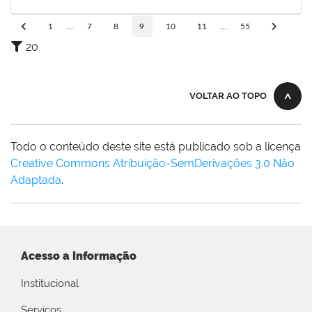
31/03/2025
Concluído
1
...
7
8
9
10
11
...
55
20
VOLTAR AO TOPO
Todo o conteúdo deste site está publicado sob a licença
Creative Commons Atribuição-SemDerivações 3.0 Não
Adaptada
.
Acesso a Informação
Institucional
Serviços