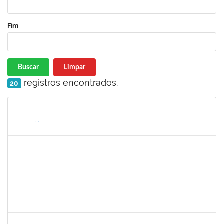
Fim
Buscar
Limpar
registros encontrados.
20
Matrícula
Nome
Cargo
Processo
Início
Fim
Status
2323921
ALINE BARBOSA DE OLIVEIRA
Técnico
23007.00006305/2025-53
05/05/2025
05/06/2025
Concluído
1839639
ANTONIO JOSE SALES SOUZA
Técnico
23007.00004971/2025-84
01/05/2025
30/05/2025
Concluído