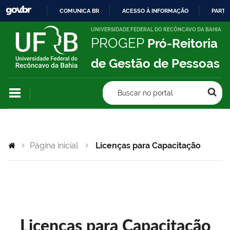
COMUNICA BR
ACESSO À INFORMAÇÃO
PARTI
IR
UNIVERSIDADE FEDERAL DO RECÔNCAVO DA BAHIA
PROGEP
Pró-Reitoria
PARA
O
de Gestão de Pessoas
CONTEÚDO
Buscar no portal
Página inicial
Licenças para Capacitação
Licenças para Capacitação