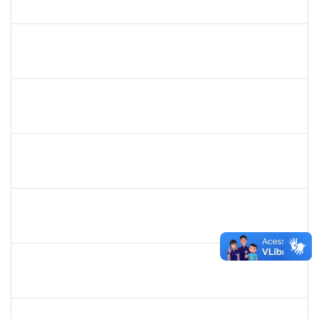
23007.00023790/2019-75
02/01/2020
31/01/2020
Concluído
1753693
Sabrina Carvalho Machado
Técnico
23007.00025425/2019--25
02/01/2020
31/01/2020
Concluído
2033568
Vagner Dias de Oliveira
Técnico
23007.00025190/2019-08
02/01/2020
31/01/2020
Concluído
1887545
Carolina Yamamoto Santos Martins
Docente
23007.00022218/2019-33
02/12/2019
01/02/2020
Concluído
1753095
Leonardo da Silva Sampaio
Técnico
23007.00024744/2019-22
03/01/2020
02/02/2020
Concluído
1755063
Juliana das Neves Santos
Técnico
23007.00023896/2019-26
03/12/2019
02/02/2020
Concluído
1984868