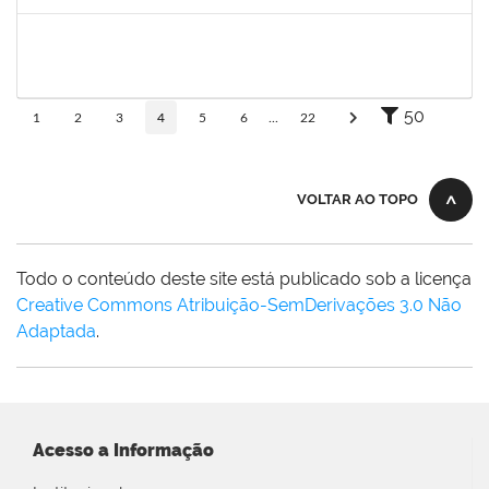
Concluído
1778547
Maitê dos Santos Rangel
Técnico
23007.00021131/2019-88
13/01/2020
12/03/2020
Concluído
50
1
2
3
4
5
6
...
22
VOLTAR AO TOPO
Todo o conteúdo deste site está publicado sob a licença
Creative Commons Atribuição-SemDerivações 3.0 Não
Adaptada
.
Acesso a Informação