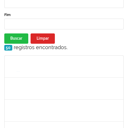
Fim
Buscar
Limpar
registros encontrados.
50
Matrícula
Nome
Cargo
Processo
Início
Fim
Status
1757286
Icaro Barreto Souza
Técnico
23007.00019979/2019-55
09/09/2019
08/12/2019
Concluído
1753650
Maria Regina Cunha Cavalcante
Técnico
23007.00020008/2019-48
09/09/2019
08/12/2019
Concluído