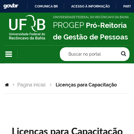
COMUNICA BR
ACESSO À INFORMAÇÃO
PARTI
IR
UNIVERSIDADE FEDERAL DO RECÔNCAVO DA BAHIA
PROGEP
Pró-Reitoria
PARA
O
de Gestão de Pessoas
CONTEÚDO
Buscar no portal
Página inicial
Licenças para Capacitação
Licenças para Capacitação