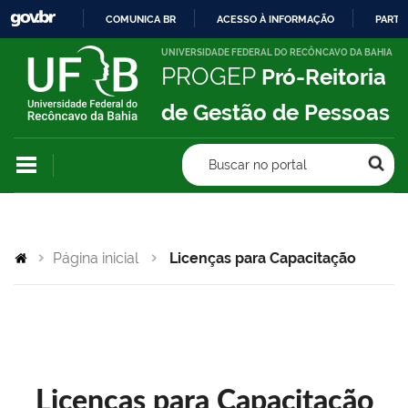
COMUNICA BR
ACESSO À INFORMAÇÃO
PARTI
IR
UNIVERSIDADE FEDERAL DO RECÔNCAVO DA BAHIA
PROGEP
Pró-Reitoria
PARA
O
de Gestão de Pessoas
CONTEÚDO
Buscar no portal
Página inicial
Licenças para Capacitação
Licenças para Capacitação