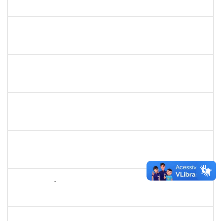
23007.00000311/2025-95
10/03/2025
09/06/2025
Concluído
1646958
SILVANA BATISTA GAINO
Docente
23007.00002060/2025-14
10/03/2025
07/06/2025
Concluído
1670022
MARISE NASCIMENTO FLORES MOREIRA
Técnico
23007.00025959/2024-85
09/03/2025
07/04/2025
Concluído
2247439
ARIADNE NASCIMENTO DOS SANTOS
Técnico
23007.00030589/2023-14
05/03/2025
05/04/2025
Concluído
2257473
LUCIANO CERQUEIRA DOS SANTOS
Técnico
23007.00017865/2024-82
03/03/2025
01/06/2025
Concluído
2259412
ALDAIR EPIFÂNIO FERREIRA JUNIOR
Técnico
23007.00002048/2025-47
03/03/2025
30/05/2025
Concluído
2889129