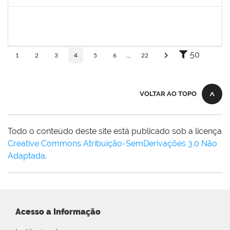
Concluído
2157034
IZIANE DA SILVA ANDRADE
Técnico
23007.00023071/2024-73
03/02/2025
02/03/2025
Concluído
50
1
2
3
4
5
6
...
22
VOLTAR AO TOPO
Todo o conteúdo deste site está publicado sob a licença
Creative Commons Atribuição-SemDerivações 3.0 Não
Adaptada
.
Acesso a Informação