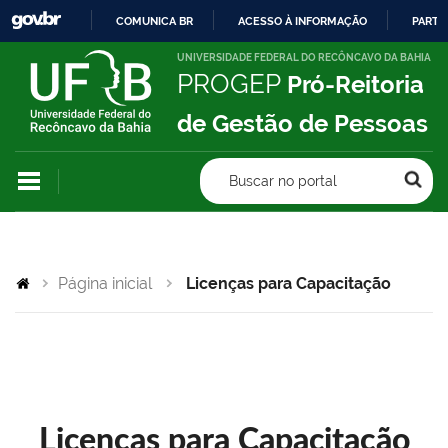
COMUNICA BR
ACESSO À INFORMAÇÃO
PARTI
IR
UNIVERSIDADE FEDERAL DO RECÔNCAVO DA BAHIA
PROGEP
Pró-Reitoria
PARA
O
de Gestão de Pessoas
CONTEÚDO
Buscar no portal
Página inicial
Licenças para Capacitação
Licenças para Capacitação