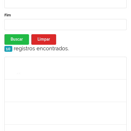
Fim
Buscar
Limpar
registros encontrados.
10
Matrícula
Nome
Cargo
Processo
Início
Fim
Status
1755265
Karina de Sousa Silva
Técnico
23007.00010003/2019-38
04/11/2019
18/12/2019
Concluído
2072268
Jânia Betânia alves da Silva
Docente
23007.00013023/2019-75
20/09/2019
19/12/2019
Concluído