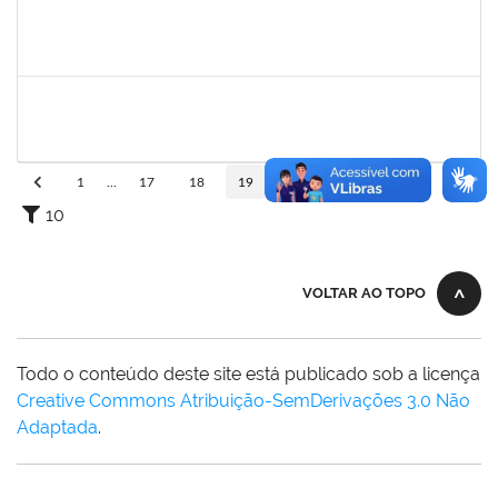
1573165
Rosenir Silva dos Santos
Técnico
23007.00022005/2019-61
11/11/2019
01/01/2020
Concluído
1771116
Vânia Magalhães Fonseca
Técnico
23007.00021390/2019-79
05/12/2019
03/01/2020
Concluído
1
...
17
18
19
20
21
...
110
10
VOLTAR AO TOPO
Todo o conteúdo deste site está publicado sob a licença
Creative Commons Atribuição-SemDerivações 3.0 Não
Adaptada
.