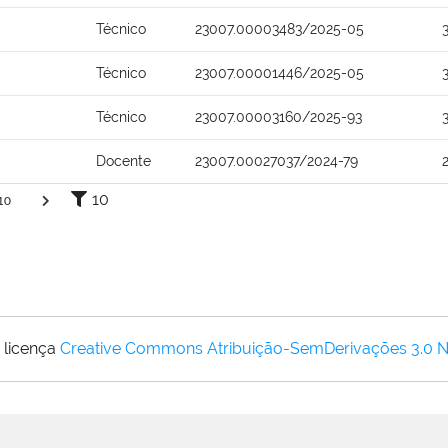
Técnico
23007.00003483/2025-05
Técnico
23007.00001446/2025-05
Técnico
23007.00003160/2025-93
Docente
23007.00027037/2024-79
10
10
 licença
Creative Commons Atribuição-SemDerivações 3.0 