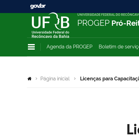
UNIVERSIDADE FEDERAL DO RECÔNCAV
PROGEP
Pró-Rei
Agenda da PROGEP
Boletim de servi
Página inicial
Licenças para Capacitaç
L