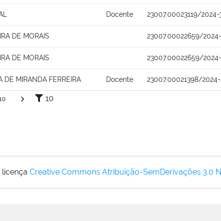
AL
Docente
23007.00023119/2024-
IRA DE MORAIS
23007.00022659/2024
IRA DE MORAIS
23007.00022659/2024
 DE MIRANDA FERREIRA
Docente
23007.00021398/2024-
10
10
 licença
Creative Commons Atribuição-SemDerivações 3.0 