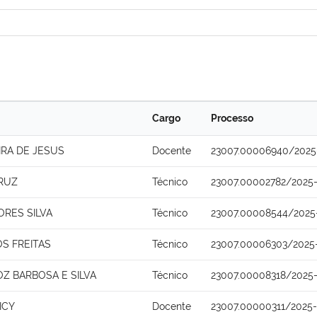
Cargo
Processo
IRA DE JESUS
Docente
23007.00006940/2025
CRUZ
Técnico
23007.00002782/2025-
ORES SILVA
Técnico
23007.00008544/2025
S FREITAS
Técnico
23007.00006303/2025
Z BARBOSA E SILVA
Técnico
23007.00008318/2025-
ICY
Docente
23007.00000311/2025