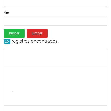
Fim
Buscar
Limpar
registros encontrados.
10
Matrícula
Nome
Cargo
Processo
Início
Fim
Status
2265919
JAMILLE DA SILVA PEREIRA
Técnico
23007.00004634/2025-65
28/04/2025
26/07/2025
Concluído
2257672
JOÃO VITOR MIRANDA DE SOUZA
Técnico
23007.00006025/2025-47
28/04/2025
26/06/2025
Concluído