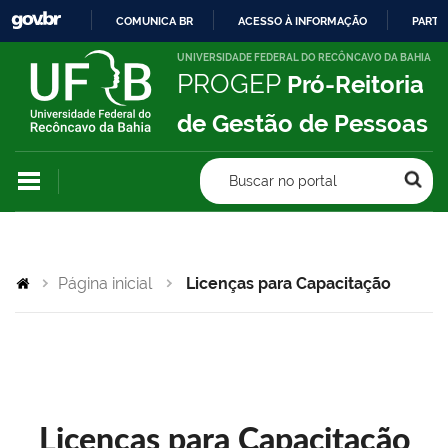
COMUNICA BR
ACESSO À INFORMAÇÃO
PARTI
IR
UNIVERSIDADE FEDERAL DO RECÔNCAVO DA BAHIA
PROGEP
Pró-Reitoria
PARA
O
de Gestão de Pessoas
CONTEÚDO
Buscar no portal
Página inicial
Licenças para Capacitação
Licenças para Capacitação