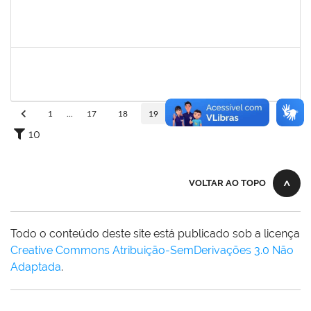
1261571
IRACI DAS MERCES MOREIRA
Técnico
23007.00003160/2025-93
31/03/2025
29/04/2025
Concluído
1311065
RENATA DE OLIVEIRA CAMPOS
Docente
23007.00027037/2024-79
26/03/2025
23/06/2025
Concluído
1
...
17
18
19
20
21
...
110
10
VOLTAR AO TOPO
Todo o conteúdo deste site está publicado sob a licença
Creative Commons Atribuição-SemDerivações 3.0 Não
Adaptada
.