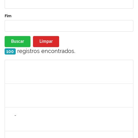
Fim
Buscar
Limpar
registros encontrados.
100
Matrícula
Nome
Cargo
Processo
Início
Fim
Status
2265919
JAMILLE DA SILVA PEREIRA
Técnico
23007.00004634/2025-65
28/04/2025
26/07/2025
Concluído
2257672
JOÃO VITOR MIRANDA DE SOUZA
Técnico
23007.00006025/2025-47
28/04/2025
26/06/2025
Concluído