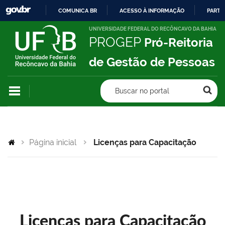
COMUNICA BR
ACESSO À INFORMAÇÃO
PARTI
IR
UNIVERSIDADE FEDERAL DO RECÔNCAVO DA BAHIA
PROGEP
Pró-Reitoria
PARA
O
de Gestão de Pessoas
CONTEÚDO
Buscar no portal
Página inicial
Licenças para Capacitação
Licenças para Capacitação