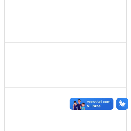
1573165
Rosenir Silva dos Santos
Técnico
23007.00022005/2019-61
11/11/2019
01/01/2020
Concluído
1771116
Vânia Magalhães Fonseca
Técnico
23007.00021390/2019-79
05/12/2019
03/01/2020
Concluído
1673759
Safira Guimarães Nogueira
Técnico
23007.00022465/2019-57
16/12/2019
04/01/2020
Concluído
1761324
Wilson Jesus de Oliveira Junior
Técnico
23007.004273/2019-33
14/10/2019
12/01/2020
Concluído
1755814
Bianca Caroline Souza de Lima
Técnico
23007.00017170/2019-44
15/10/2019
14/01/2020
Concluído
1757479
Suzana Moura Maia
Docente
23007.00020836/2019-02
15/10/2019
14/01/2020
Concluído