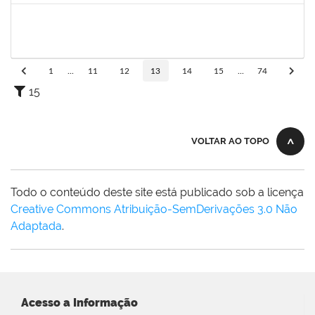
2143212
CHARLESSON DOS SANTOS RIBEIRO LOPES
Técnico
23007.00028929/2019-32
26/12/2019
23/01/2020
Concluído
1
...
11
12
13
14
15
...
74
15
VOLTAR AO TOPO
Todo o conteúdo deste site está publicado sob a licença
Creative Commons Atribuição-SemDerivações 3.0 Não
Adaptada
.
Acesso a Informação