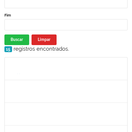
Fim
Buscar
Limpar
registros encontrados.
15
Matrícula
Nome
Cargo
Processo
Início
Fim
Status
1755265
Karina de Sousa Silva
Técnico
23007.00010003/2019-38
04/11/2019
18/12/2019
Concluído
2072268
Jânia Betânia alves da Silva
Docente
23007.00013023/2019-75
20/09/2019
19/12/2019
Concluído