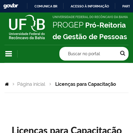
COMUNICA BR
ACESSO À INFORMAÇÃO
PARTI
IR
UNIVERSIDADE FEDERAL DO RECÔNCAVO DA BAHIA
PROGEP
Pró-Reitoria
PARA
O
de Gestão de Pessoas
CONTEÚDO
Buscar no portal
Página inicial
Licenças para Capacitação
Licenças para Capacitação