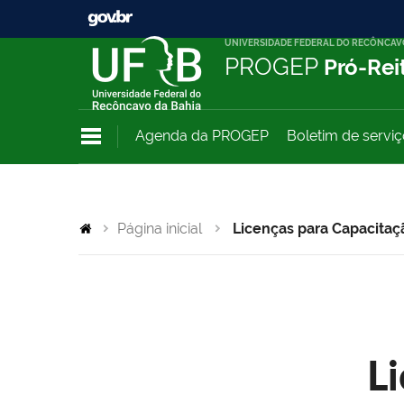
UNIVERSIDADE FEDERAL DO RECÔNCAV
PROGEP
Pró-Rei
Agenda da PROGEP
Boletim de servi
Página inicial
Licenças para Capacitaç
L