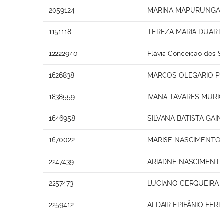
2059124
MARINA MAPURUNGA 
1151118
TEREZA MARIA DUAR
12222940
Flávia Conceição dos 
1626838
MARCOS OLEGARIO 
1838559
IVANA TAVARES MURI
1646958
SILVANA BATISTA GAI
1670022
MARISE NASCIMENTO
2247439
ARIADNE NASCIMEN
2257473
LUCIANO CERQUEIRA
2259412
ALDAIR EPIFÂNIO FER