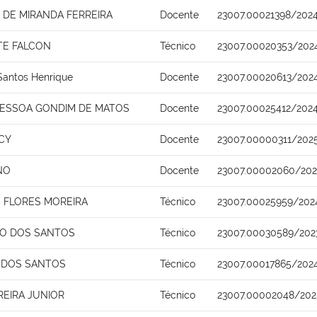
DE MIRANDA FERREIRA
Docente
23007.00021398/202
TE FALCON
Técnico
23007.00020353/202
Santos Henrique
Docente
23007.00020613/202
PESSOA GONDIM DE MATOS
Docente
23007.00025412/2024
CY
Docente
23007.00000311/202
NO
Docente
23007.00002060/202
 FLORES MOREIRA
Técnico
23007.00025959/202
TO DOS SANTOS
Técnico
23007.00030589/202
 DOS SANTOS
Técnico
23007.00017865/202
REIRA JUNIOR
Técnico
23007.00002048/202