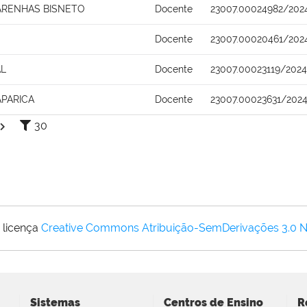
ARENHAS BISNETO
Docente
23007.00024982/202
Docente
23007.00020461/202
AL
Docente
23007.00023119/2024
APARICA
Docente
23007.00023631/202
30
 licença
Creative Commons Atribuição-SemDerivações 3.0 
Sistemas
Centros de Ensino
R