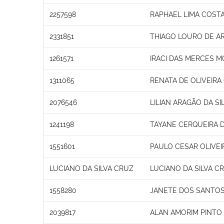
2257598
RAPHAEL LIMA COST
2331851
THIAGO LOURO DE A
1261571
IRACI DAS MERCES M
1311065
RENATA DE OLIVEIR
2076546
LILIAN ARAGÃO DA SI
1241198
TAYANE CERQUEIRA D
1551601
PAULO CESAR OLIVEI
LUCIANO DA SILVA CRUZ
LUCIANO DA SILVA C
1558280
JANETE DOS SANTO
2039817
ALAN AMORIM PINTO