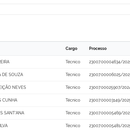
Cargo
Processo
REIRA
Técnico
23007.00004634/202
A DE SOUZA
Técnico
23007.00006025/202
EIÇÃO NEVES
Técnico
23007.00025907/202
S CUNHA
Técnico
23007.00003149/202
S SANT'ANA
Técnico
23007.00005469/202
ILVA
Técnico
23007.00005481/202