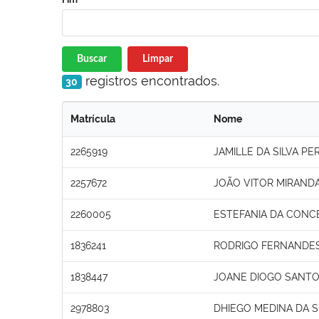
Buscar
Limpar
registros encontrados.
30
Matrícula
Nome
2265919
JAMILLE DA SILVA PE
2257672
JOÃO VITOR MIRAND
2260005
ESTEFANIA DA CONC
1836241
RODRIGO FERNANDE
1838447
JOANE DIOGO SANTO
2978803
DHIEGO MEDINA DA S