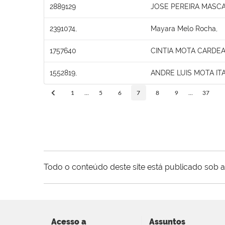
2889129
JOSE PEREIRA MASC
2391074,
Mayara Melo Rocha,
1757640
CINTIA MOTA CARDE
1552819,
ANDRE LUIS MOTA IT
1
...
5
6
7
8
9
...
37
Todo o conteúdo deste site está publicado sob a
Acesso a
Assuntos