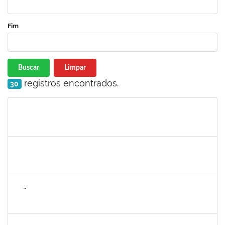
Fim
Buscar
Limpar
registros encontrados.
30
Matrícula
Nome
Cargo
Processo
Início
Fim
Status
2265919
JAMILLE DA SILVA PEREIRA
Técnico
23007.00004634/2025-65
28/04/2025
26/07/2025
Concluído
2257672
JOÃO VITOR MIRANDA DE SOUZA
Técnico
23007.00006025/2025-47
28/04/2025
26/06/2025
Concluído