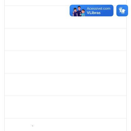
07/06/2025
Concluído
1838559
IVANA TAVARES MURICY
Docente
23007.00000311/2025-95
10/03/2025
09/06/2025
Concluído
1646958
SILVANA BATISTA GAINO
Docente
23007.00002060/2025-14
10/03/2025
07/06/2025
Concluído
1670022
MARISE NASCIMENTO FLORES MOREIRA
Técnico
23007.00025959/2024-85
09/03/2025
07/04/2025
Concluído
2247439
ARIADNE NASCIMENTO DOS SANTOS
Técnico
23007.00030589/2023-14
05/03/2025
05/04/2025
Concluído
2257473
LUCIANO CERQUEIRA DOS SANTOS
Técnico
23007.00017865/2024-82
03/03/2025
01/06/2025
Concluído
2259412
ALDAIR EPIFÂNIO FERREIRA JUNIOR
Técnico