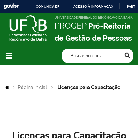
COMUNICA BR
ACESSO À INFORMAÇÃO
PARTI
IR
UNIVERSIDADE FEDERAL DO RECÔNCAVO DA BAHIA
PROGEP
Pró-Reitoria
PARA
O
de Gestão de Pessoas
CONTEÚDO
Buscar no portal
Página inicial
Licenças para Capacitação
Licenças para Capacitação