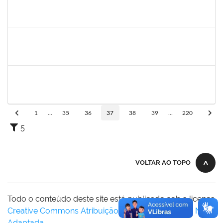
2271499
LUCIANA DOS SANTOS FREITAS
Técnico
23007.00006303/2025-10
19/05/2025
13/06/2025
Concluído
1894151
EVANDRO DE QUEIROZ BARBOSA E SILVA
Técnico
23007.00008318/2025-22
12/05/2025
10/06/2025
Concluído
1838559
IVANA TAVARES MURICY
Docente
23007.00000311/2025-95
10/03/2025
09/06/2025
Concluído
1
...
35
36
37
38
39
...
220
5
VOLTAR AO TOPO
Todo o conteúdo deste site está publicado sob a licença
Creative Commons Atribuição-SemDerivações 3.0 Não
Adaptada
.