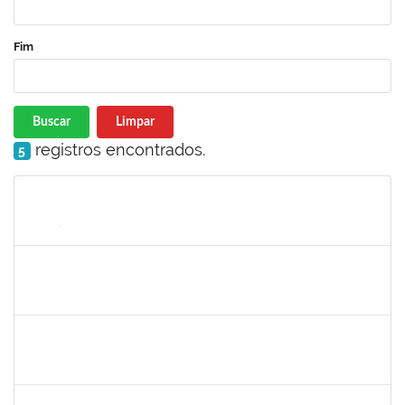
Fim
Buscar
Limpar
registros encontrados.
5
Matrícula
Nome
Cargo
Processo
Início
Fim
Status
LUCIANO DA SILVA CRUZ
LUCIANO DA SILVA CRUZ
Técnico
23007.00002782/2025-17
19/03/2025
16/06/2025
Concluído
1791524
JOANA ANGELICA FLORES SILVA
Técnico
23007.00008544/2025-31
16/05/2025
14/06/2025
Concluído