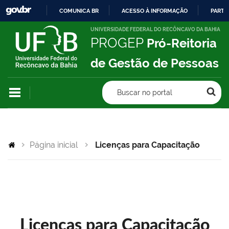
COMUNICA BR
ACESSO À INFORMAÇÃO
PARTI
IR
UNIVERSIDADE FEDERAL DO RECÔNCAVO DA BAHIA
PROGEP
Pró-Reitoria
PARA
O
de Gestão de Pessoas
CONTEÚDO
Buscar no portal
Página inicial
Licenças para Capacitação
Licenças para Capacitação