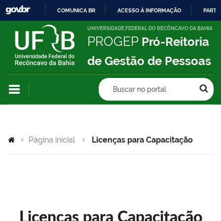
COMUNICA BR
ACESSO À INFORMAÇÃO
PARTI
IR
UNIVERSIDADE FEDERAL DO RECÔNCAVO DA BAHIA
PROGEP
Pró-Reitoria
PARA
O
de Gestão de Pessoas
CONTEÚDO
Buscar no portal
Página inicial
Licenças para Capacitação
Licenças para Capacitação