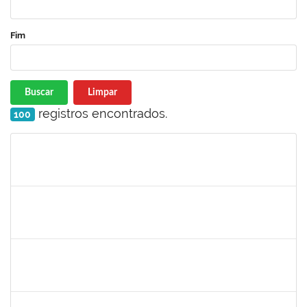
Fim
Buscar
Limpar
registros encontrados.
100
Matrícula
Nome
Cargo
Processo
Início
Fim
Status
2978803
DHIEGO MEDINA DA SILVA
Técnico
23007.00005481/2025-88
07/04/2025
05/07/2025
Concluído
2257598
RAPHAEL LIMA COSTA
Técnico
23007.00003483/2025-05
31/03/2025
17/04/2025
Concluído