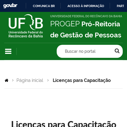
COMUNICA BR
ACESSO À INFORMAÇÃO
PARTI
IR
UNIVERSIDADE FEDERAL DO RECÔNCAVO DA BAHIA
PROGEP
Pró-Reitoria
PARA
O
de Gestão de Pessoas
CONTEÚDO
Buscar no portal
Página inicial
Licenças para Capacitação
Licenças para Capacitação