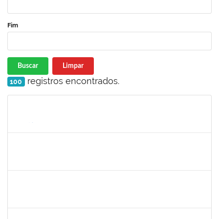
Fim
Buscar
Limpar
registros encontrados.
100
Matrícula
Nome
Cargo
Processo
Início
Fim
Status
1838559
IVANA TAVARES MURICY
Docente
23007.00000311/2025-95
10/03/2025
09/06/2025
Concluído
1757640
CINTIA MOTA CARDEAL
Docente
23007.00023119/2024-38
01/03/2025
08/06/2025
Concluído