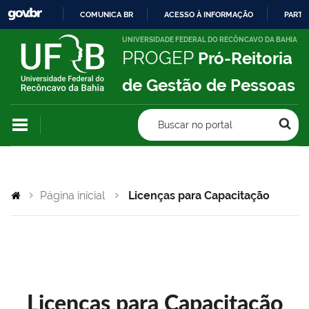
COMUNICA BR
ACESSO À INFORMAÇÃO
PARTI
IR
UNIVERSIDADE FEDERAL DO RECÔNCAVO DA BAHIA
PROGEP
Pró-Reitoria
PARA
O
de Gestão de Pessoas
CONTEÚDO
Buscar no portal
Página inicial
Licenças para Capacitação
Licenças para Capacitação