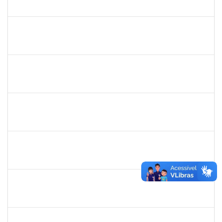
23007.00024628/2024-35
01/03/2025
29/05/2025
Concluído
1568443
GEORGE MARIANE SOARES SANTANA
Docente
23007.00025212/2024-78
01/03/2025
29/05/2025
Concluído
2376750
MARIANNE NEVES MANJAVACHI
Docente
23007.00021900/2024-68
01/03/2025
29/05/2025
Concluído
2394526
KLEBER ANTONIO DE OLIVEIRA AMANCIO
Docente
23007.00023804/2024-70
01/03/2025
29/05/2025
Concluído
1633414
ADRIANA LOURENCO LOPES
Docente
23007.00024786/2024-37
01/03/2025
29/05/2025
Concluído
1554001
XAVIER GILLES VATIN
Docente
23007.00002914/2025-42
01/03/2025
29/05/2025
Concluído
1718454