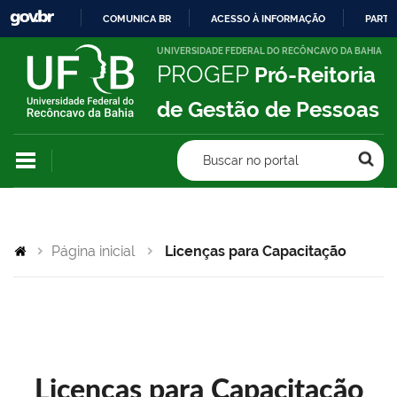
COMUNICA BR
ACESSO À INFORMAÇÃO
PARTI
IR
UNIVERSIDADE FEDERAL DO RECÔNCAVO DA BAHIA
PROGEP
Pró-Reitoria
PARA
O
de Gestão de Pessoas
CONTEÚDO
Buscar no portal
Página inicial
Licenças para Capacitação
Licenças para Capacitação