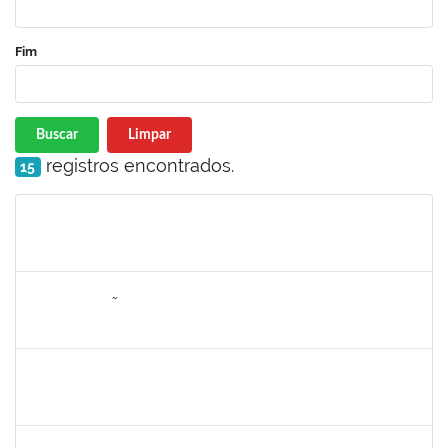
Fim
Buscar
Limpar
registros encontrados.
15
Matrícula
Nome
Cargo
Processo
Início
Fim
Status
2076546
LILIAN ARAGÃO DA SILVA
Docente
23007.00025211/2024-08
24/03/2025
21/06/2025
Concluído
1241198
TAYANE CERQUEIRA DA SILVA DOS SANTOS
Técnico
23007.00000012/2025-20
23/03/2025
17/04/2025
Concluído