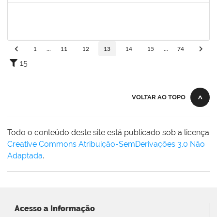
2257473
LUCIANO CERQUEIRA DOS SANTOS
Técnico
23007.00017865/2024-82
03/03/2025
01/06/2025
Concluído
1
...
11
12
13
14
15
...
74
15
VOLTAR AO TOPO
Todo o conteúdo deste site está publicado sob a licença
Creative Commons Atribuição-SemDerivações 3.0 Não
Adaptada
.
Acesso a Informação