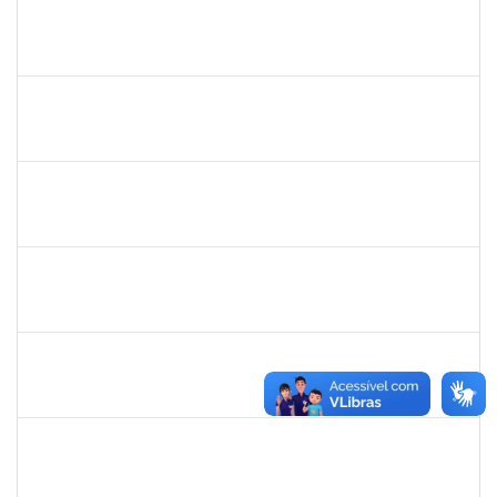
12222940
Flávia Conceição dos Santos Henrique
Docente
23007.00020613/2024-91
10/03/2025
07/06/2025
Concluído
1626838
MARCOS OLEGARIO PESSOA GONDIM DE MATOS
Docente
23007.00025412/2024-13
10/03/2025
07/06/2025
Concluído
1838559
IVANA TAVARES MURICY
Docente
23007.00000311/2025-95
10/03/2025
09/06/2025
Concluído
1646958
SILVANA BATISTA GAINO
Docente
23007.00002060/2025-14
10/03/2025
07/06/2025
Concluído
1670022
MARISE NASCIMENTO FLORES MOREIRA
Técnico
23007.00025959/2024-85
09/03/2025
07/04/2025
Concluído
2247439
ARIADNE NASCIMENTO DOS SANTOS
Técnico
23007.00030589/2023-14
05/03/2025
05/04/2025
Concluído