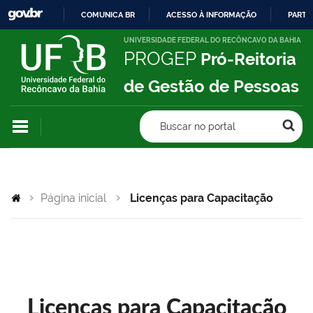
COMUNICA BR
ACESSO À INFORMAÇÃO
PARTI
IR
UNIVERSIDADE FEDERAL DO RECÔNCAVO DA BAHIA
PROGEP
Pró-Reitoria
PARA
O
de Gestão de Pessoas
CONTEÚDO
Buscar no portal
Página inicial
Licenças para Capacitação
Licenças para Capacitação