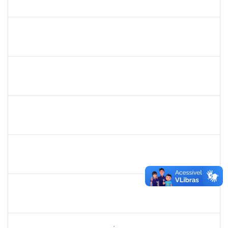
23007.00002914/2025-42
01/03/2025
29/05/2025
Concluído
1718454
REGINA MARQUES DE SOUZA
Docente
23007.00022671/2024-09
01/03/2025
28/02/2026
Concluído
1754485
MARCELA MARY JOSE DA SILVA
Docente
23007.00018474/2024-32
26/02/2025
26/05/2025
Concluído
1628445
JOSE ALIPIO DE OLIVEIRA MARTINS
Técnico
23007.00024301/2024-37
24/02/2025
24/05/2025
Concluído
1289027
ROSELI AMADO DA SILVA GARCIA
Docente
23007.00022937/2024-05
19/02/2025
05/03/2025
Concluído
1771488
VIRGILIO RODRIGUES DOS SANTOS
Técnico
23007.00024610/2024-36
10/02/2025
10/05/2025
Concluído
2260644