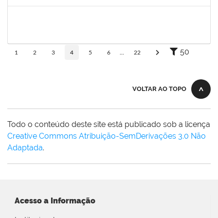
Concluído
1760670
FLORISVALDO EVANGELISTA DA SILVA JUNIOR
Técnico
23007.00015131/2024-83
08/01/2025
07/04/2025
Concluído
50
1
2
3
4
5
6
...
22
VOLTAR AO TOPO
Todo o conteúdo deste site está publicado sob a licença
Creative Commons Atribuição-SemDerivações 3.0 Não
Adaptada
.
Acesso a Informação