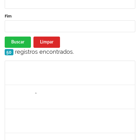
Fim
Buscar
Limpar
registros encontrados.
50
Matrícula
Nome
Cargo
Processo
Início
Fim
Status
2076546
LILIAN ARAGÃO DA SILVA
Docente
23007.00025211/2024-08
24/03/2025
21/06/2025
Concluído
1241198
TAYANE CERQUEIRA DA SILVA DOS SANTOS
Técnico
23007.00000012/2025-20
23/03/2025
17/04/2025
Concluído