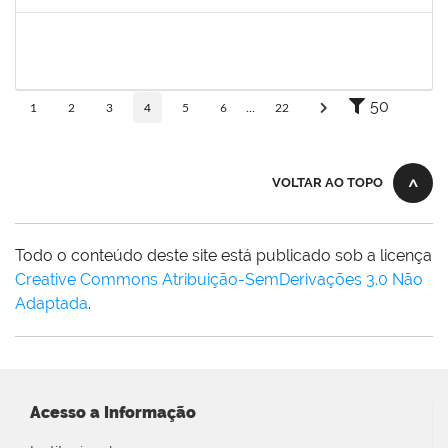
Concluído
1760670
FLORISVALDO EVANGELISTA DA SILVA JUNIOR
Técnico
23007.00015131/2024-83
08/01/2025
07/04/2025
Concluído
50
1
2
3
4
5
6
...
22
VOLTAR AO TOPO
Todo o conteúdo deste site está publicado sob a licença
Creative Commons Atribuição-SemDerivações 3.0 Não
Adaptada
.
Acesso a Informação