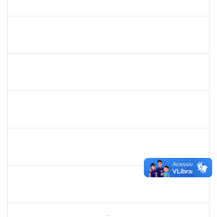
23007.00002914/2025-42
01/03/2025
29/05/2025
Concluído
1718454
REGINA MARQUES DE SOUZA
Docente
23007.00022671/2024-09
01/03/2025
28/02/2026
Concluído
1754485
MARCELA MARY JOSE DA SILVA
Docente
23007.00018474/2024-32
26/02/2025
26/05/2025
Concluído
1628445
JOSE ALIPIO DE OLIVEIRA MARTINS
Técnico
23007.00024301/2024-37
24/02/2025
24/05/2025
Concluído
1289027
ROSELI AMADO DA SILVA GARCIA
Docente
23007.00022937/2024-05
19/02/2025
05/03/2025
Concluído
1771488
VIRGILIO RODRIGUES DOS SANTOS
Técnico
23007.00024610/2024-36
10/02/2025
10/05/2025
Concluído
2260644