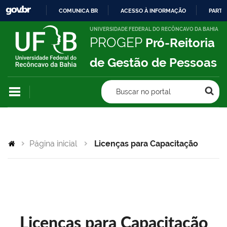
COMUNICA BR
ACESSO À INFORMAÇÃO
PARTI
IR
UNIVERSIDADE FEDERAL DO RECÔNCAVO DA BAHIA
PROGEP
Pró-Reitoria
PARA
O
de Gestão de Pessoas
CONTEÚDO
Buscar no portal
Página inicial
Licenças para Capacitação
Licenças para Capacitação