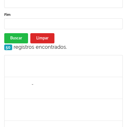
Fim
Buscar
Limpar
registros encontrados.
50
Matrícula
Nome
Cargo
Processo
Início
Fim
Status
2076546
LILIAN ARAGÃO DA SILVA
Docente
23007.00025211/2024-08
24/03/2025
21/06/2025
Concluído
1241198
TAYANE CERQUEIRA DA SILVA DOS SANTOS
Técnico
23007.00000012/2025-20
23/03/2025
17/04/2025
Concluído