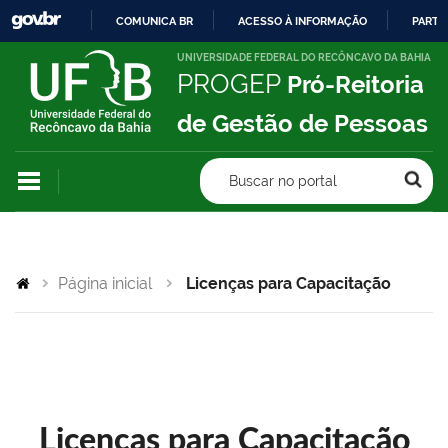
COMUNICA BR
ACESSO À INFORMAÇÃO
PARTI
IR
UNIVERSIDADE FEDERAL DO RECÔNCAVO DA BAHIA
PROGEP
Pró-Reitoria
PARA
O
de Gestão de Pessoas
CONTEÚDO
Buscar no portal
Página inicial
Licenças para Capacitação
Licenças para Capacitação