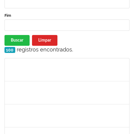
Fim
Buscar
Limpar
registros encontrados.
100
Matrícula
Nome
Cargo
Processo
Início
Fim
Status
2039817
ALAN AMORIM PINTO
Técnico
23007.00004602/2025-56
17/03/2025
31/03/2025
Concluído
2059124
MARINA MAPURUNGA DE MIRANDA FERREIRA
Docente
23007.00021398/2024-42
10/03/2025
07/06/2025
Concluído