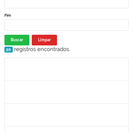
Fim
Buscar
Limpar
registros encontrados.
20
Matrícula
Nome
Cargo
Processo
Início
Fim
Status
2039817
ALAN AMORIM PINTO
Técnico
23007.00004602/2025-56
17/03/2025
31/03/2025
Concluído
2059124
MARINA MAPURUNGA DE MIRANDA FERREIRA
Docente
23007.00021398/2024-42
10/03/2025
07/06/2025
Concluído