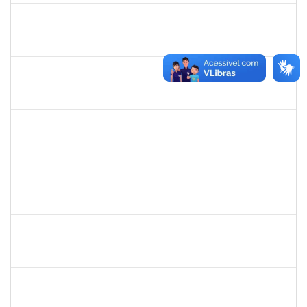
1552819,
ANDRE LUIS MOTA ITAPARICA
Docente
23007.00023631/2024-85
01/03/2025
31/05/2025
Concluído
1805351
WELLINGTON CASTELLUCCI JUNIOR
Docente
23007.00024628/2024-35
01/03/2025
29/05/2025
Concluído
1568443
GEORGE MARIANE SOARES SANTANA
Docente
23007.00025212/2024-78
01/03/2025
29/05/2025
Concluído
2376750
MARIANNE NEVES MANJAVACHI
Docente
23007.00021900/2024-68
01/03/2025
29/05/2025
Concluído
2394526
KLEBER ANTONIO DE OLIVEIRA AMANCIO
Docente
23007.00023804/2024-70
01/03/2025
29/05/2025
Concluído
1633414
ADRIANA LOURENCO LOPES
Docente
23007.00024786/2024-37
01/03/2025