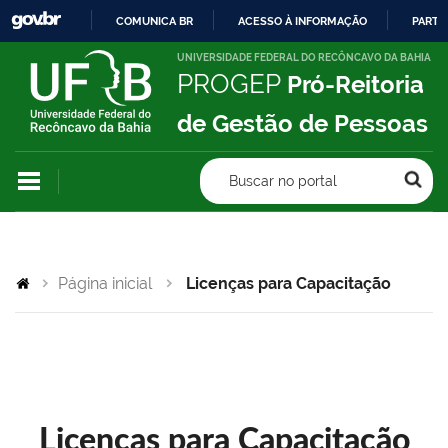
COMUNICA BR
ACESSO À INFORMAÇÃO
PARTI
IR
UNIVERSIDADE FEDERAL DO RECÔNCAVO DA BAHIA
PROGEP
Pró-Reitoria
PARA
O
de Gestão de Pessoas
CONTEÚDO
Buscar no portal
Página inicial
Licenças para Capacitação
Licenças para Capacitação