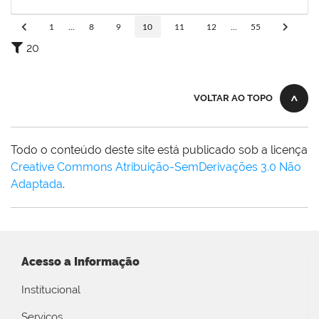
29/05/2025
Concluído
1
...
8
9
10
11
12
...
55
20
VOLTAR AO TOPO
Todo o conteúdo deste site está publicado sob a licença
Creative Commons Atribuição-SemDerivações 3.0 Não
Adaptada
.
Acesso a Informação
Institucional
Serviços