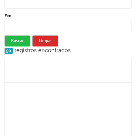
Fim
Buscar
Limpar
registros encontrados.
50
Matrícula
Nome
Cargo
Processo
Início
Fim
Status
2039817
ALAN AMORIM PINTO
Técnico
23007.00004602/2025-56
17/03/2025
31/03/2025
Concluído
2059124
MARINA MAPURUNGA DE MIRANDA FERREIRA
Docente
23007.00021398/2024-42
10/03/2025
07/06/2025
Concluído