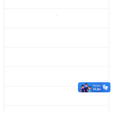
23007.00024610/2024-36
10/02/2025
10/05/2025
Concluído
2260644
NILO CARLOS BANDEIRA NICÁCIO HONDA
Técnico
23007.00026283/2024-67
10/02/2025
10/05/2025
Concluído
2257489
MARCELO DE JESUS DE AZEVEDO
Técnico
23007.00000015/2025-36
03/02/2025
28/02/2025
Concluído
1079043
SARAH URIAS DA SILVA BARROS
Técnico
23007.00024869/2024-27
03/02/2025
28/02/2025
Concluído
2157034
IZIANE DA SILVA ANDRADE
Técnico
23007.00023071/2024-73
03/02/2025
02/03/2025
Concluído
1873038
CAMILLO GUIMARAES DE SOUZA
Técnico
23007.00000338/2025-45
03/02/2025
28/02/2025
Concluído
2378043