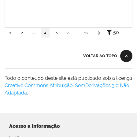
Concluído
2257858
NICÉLIA CARVALHO MIRANDA
Técnico
23007.00024478/2024-11
06/01/2025
05/04/2025
Concluído
50
1
2
3
4
5
6
...
22
VOLTAR AO TOPO
Todo o conteúdo deste site está publicado sob a licença
Creative Commons Atribuição-SemDerivações 3.0 Não
Adaptada
.
Acesso a Informação