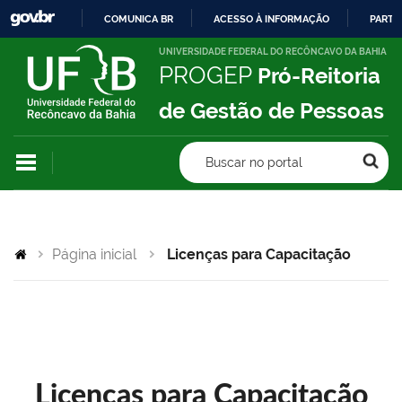
COMUNICA BR
ACESSO À INFORMAÇÃO
PARTI
IR
UNIVERSIDADE FEDERAL DO RECÔNCAVO DA BAHIA
PROGEP
Pró-Reitoria
PARA
O
de Gestão de Pessoas
CONTEÚDO
Buscar no portal
Página inicial
Licenças para Capacitação
Licenças para Capacitação