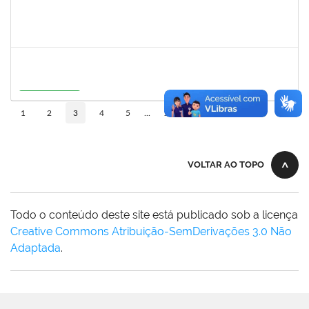
1558280
JANETE DOS SANTOS
Técnico
23007.00007111/2026-16
08/06/2026
22/06/2026
Concluído
1273255
CAROLINE COSTA BOURBON
Docente
23007.00004668/2026-17
22/05/2026
20/08/2026
Em Andamento
10
1
2
3
4
5
...
110
VOLTAR AO TOPO
Todo o conteúdo deste site está publicado sob a licença
Creative Commons Atribuição-SemDerivações 3.0 Não
Adaptada
.