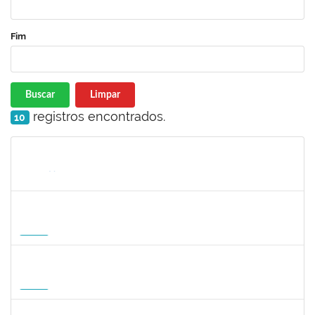
Fim
Buscar
Limpar
registros encontrados.
10
Matrícula
Nome
Cargo
Processo
Início
Fim
Status
1568651
DORIS FIRMINO RABELO
Docente
23007.00005239/2026-23
17/08/2026
14/11/2026
Futuro
1295826
PAULA HAYASI PINHO
Docente
23007.00008193/2026-96
15/08/2026
12/11/2026
Futuro