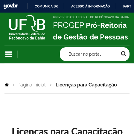
COMUNICA BR
ACESSO À INFORMAÇÃO
PARTI
IR
UNIVERSIDADE FEDERAL DO RECÔNCAVO DA BAHIA
PROGEP
Pró-Reitoria
PARA
O
de Gestão de Pessoas
CONTEÚDO
Buscar no portal
Página inicial
Licenças para Capacitação
Licenças para Capacitação