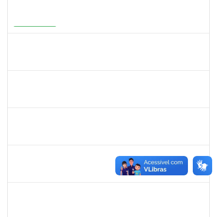
2316943
MARIANGELA COSTA VIEIRA
23007.00001878/2026-75
20/05/2026
19/08/2026
Em Andamento
2387155
MICHELLE DE SANTANA XAVIER RAMOS
Docente
23007.00028959/2025-77
04/05/2026
01/07/2026
Concluído
1567617
DANIELA ABREU MATOS
Docente
23007.00000171/2026-89
01/04/2026
29/06/2026
Concluído
2183687
KLAYTON SANTANA PORTO
Docente
23007.00002345/2026-76
01/04/2026
29/06/2026
Concluído
1558280
JANETE DOS SANTOS
Técnico
23007.00007111/2026-16
08/06/2026
22/06/2026
Concluído
1742199
HELENI DUARTE DANTAS DE AVILA
Docente
23007.00001869/2026-27
21/04/2026
20/06/2026
Concluído