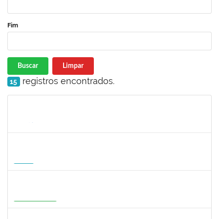
Fim
Buscar
Limpar
registros encontrados.
15
Matrícula
Nome
Cargo
Processo
Início
Fim
Status
1295826
PAULA HAYASI PINHO
Docente
23007.00008193/2026-96
15/08/2026
12/11/2026
Futuro
1933679
ITALO RICARDO SANTOS ALELUIA
Docente
23007.00004585/2026-27
01/08/2026
29/10/2026
Em Andamento