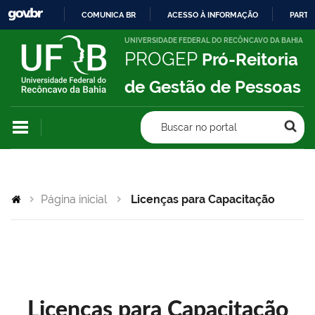
COMUNICA BR
ACESSO À INFORMAÇÃO
PARTI
IR
UNIVERSIDADE FEDERAL DO RECÔNCAVO DA BAHIA
PROGEP
Pró-Reitoria
PARA
O
de Gestão de Pessoas
CONTEÚDO
Buscar no portal
Página inicial
Licenças para Capacitação
Licenças para Capacitação