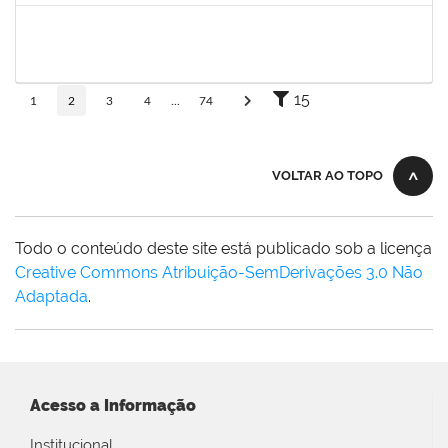
1147816
POLIANA DA SILVA LIMA ANDRADE
Docente
23007.00018669/2025-02
21/03/2026
18/06/2026
Concluído
15
1
2
3
4
...
74
VOLTAR AO TOPO
Todo o conteúdo deste site está publicado sob a licença
Creative Commons Atribuição-SemDerivações 3.0 Não
Adaptada
.
Acesso a Informação
Institucional