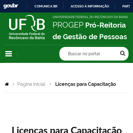
COMUNICA BR
ACESSO À INFORMAÇÃO
PARTI
IR
UNIVERSIDADE FEDERAL DO RECÔNCAVO DA BAHIA
PROGEP
Pró-Reitoria
PARA
O
de Gestão de Pessoas
CONTEÚDO
Buscar no portal
Página inicial
Licenças para Capacitação
Licenças para Capacitação