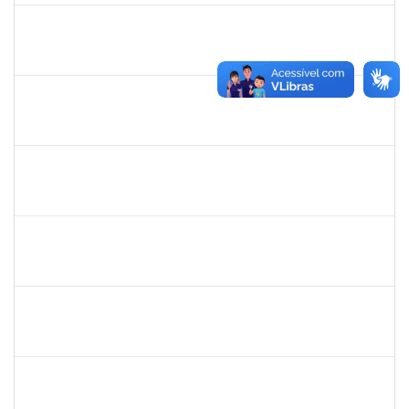
1742199
HELENI DUARTE DANTAS DE AVILA
Docente
23007.00001869/2026-27
21/04/2026
20/06/2026
Concluído
1147816
POLIANA DA SILVA LIMA ANDRADE
Docente
23007.00018669/2025-02
21/03/2026
18/06/2026
Concluído
1551614
NUNO GONCALVES PEREIRA
Docente
23007.00002975/2026-41
20/03/2026
17/06/2026
Concluído
1670376
FLORA BONAZZI PIASENTIN
Docente
23007.00026322/2025-78
16/03/2026
13/06/2026
Concluído
1526112
ELIANA SANTOS DE SOUZA
Técnico
23007.00006288/2026-24
11/05/2026
04/06/2026
Concluído
2213515
SILVIA MICHELE LOPES MACEDO
Docente
23007.00027071/2025-31
02/03/2026