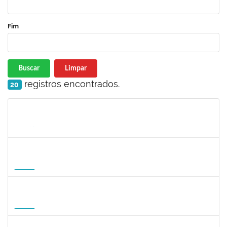
Fim
Buscar
Limpar
registros encontrados.
20
Matrícula
Nome
Cargo
Processo
Início
Fim
Status
1568651
DORIS FIRMINO RABELO
Docente
23007.00005239/2026-23
17/08/2026
14/11/2026
Futuro
1295826
PAULA HAYASI PINHO
Docente
23007.00008193/2026-96
15/08/2026
12/11/2026
Futuro