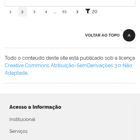
30/05/2026
Concluído
20
1
2
3
4
...
55
VOLTAR AO TOPO
Todo o conteúdo deste site está publicado sob a licença
Creative Commons Atribuição-SemDerivações 3.0 Não
Adaptada
.
Acesso a Informação
Institucional
Serviços