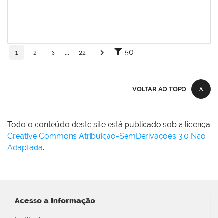
Concluído
2257315
MAURICIO DE NANTES RAMOS
Técnico
23007.00024384/2025-24
24/11/2025
21/12/2025
Concluído
50
1
2
3
...
22
VOLTAR AO TOPO
Todo o conteúdo deste site está publicado sob a licença
Creative Commons Atribuição-SemDerivações 3.0 Não
Adaptada
.
Acesso a Informação