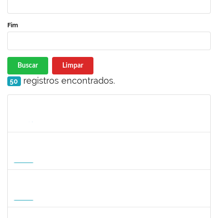
Fim
Buscar
Limpar
registros encontrados.
50
Matrícula
Nome
Cargo
Processo
Início
Fim
Status
1568651
DORIS FIRMINO RABELO
Docente
23007.00005239/2026-23
17/08/2026
14/11/2026
Futuro
1295826
PAULA HAYASI PINHO
Docente
23007.00008193/2026-96
15/08/2026
12/11/2026
Futuro