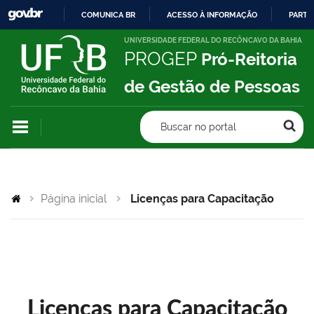
COMUNICA BR
ACESSO À INFORMAÇÃO
PARTI
IR
UNIVERSIDADE FEDERAL DO RECÔNCAVO DA BAHIA
PROGEP
Pró-Reitoria
PARA
O
de Gestão de Pessoas
CONTEÚDO
Buscar no portal
Página inicial
Licenças para Capacitação
Licenças para Capacitação