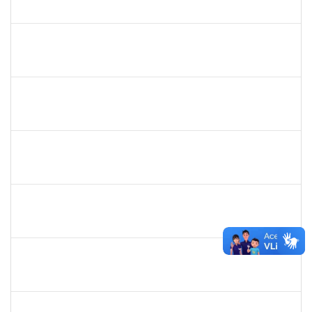
23007.00000386/2026-07
24/02/2026
23/05/2026
Concluído
3145225
PRISCILLA LEONNOR ALENCAR FERREIRA
Docente
23007.00023303/2025-14
17/02/2026
17/05/2026
Concluído
1327881
LUCIANO SERGIO HOCEVAR
Docente
23007.00023001/2025-20
15/02/2026
14/05/2026
Concluído
2323935
DELMA FERREIRA DE OLIVEIRA
Técnico
23007.00004705/2026-85
20/04/2026
04/05/2026
Concluído
1861104
GREICIANE DE SOUZA SANTOS
Técnico
23007.00002489/2026-68
23/03/2026
07/04/2026
Concluído
1162621
WILLIAM OLIVEIRA SILVA SANTOS
Técnico
23007.00012085/2025-66
18/02/2026
27/03/2026
Concluído
2257315