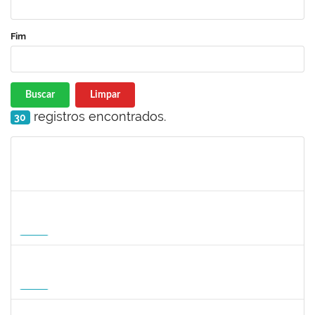
Fim
Buscar
Limpar
registros encontrados.
30
Matrícula
Nome
Cargo
Processo
Início
Fim
Status
1568651
DORIS FIRMINO RABELO
Docente
23007.00005239/2026-23
17/08/2026
14/11/2026
Futuro
1295826
PAULA HAYASI PINHO
Docente
23007.00008193/2026-96
15/08/2026
12/11/2026
Futuro