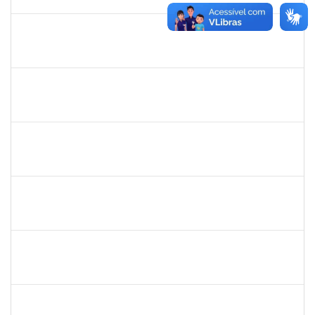
17/06/2026
Concluído
1670376
FLORA BONAZZI PIASENTIN
Docente
23007.00026322/2025-78
16/03/2026
13/06/2026
Concluído
2213515
SILVIA MICHELE LOPES MACEDO
Docente
23007.00027071/2025-31
02/03/2026
30/05/2026
Concluído
1446308
DANILO MARQUES SCALDAFERRI
Docente
23007.00026682/2025-58
01/03/2026
29/05/2026
Concluído
1153042
GUILHERME MOREIRA FERNANDES
Docente
23007.00028901/2025-91
01/03/2026
29/05/2026
Concluído
1718454
REGINA MARQUES DE SOUZA
Docente
23007.00000959/2026-56
01/03/2026
29/05/2026
Concluído
1630771
WALTER DA SILVA FRAGA FILHO
Docente