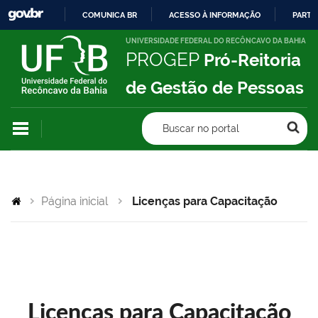
COMUNICA BR
ACESSO À INFORMAÇÃO
PARTI
IR
UNIVERSIDADE FEDERAL DO RECÔNCAVO DA BAHIA
PROGEP
Pró-Reitoria
PARA
O
de Gestão de Pessoas
CONTEÚDO
Buscar no portal
Página inicial
Licenças para Capacitação
Licenças para Capacitação