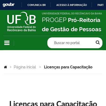
COMUNICA BR
ACESSO À INFORMAÇÃO
PARTI
IR
UNIVERSIDADE FEDERAL DO RECÔNCAVO DA BAHIA
PROGEP
Pró-Reitoria
PARA
O
de Gestão de Pessoas
CONTEÚDO
Buscar no portal
Página inicial
Licenças para Capacitação
Licenças para Capacitação