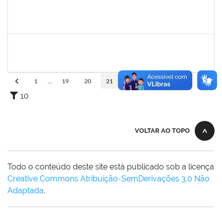
1754485
MARCELA MARY JOSE DA SILVA
Docente
23007.00018474/2024-32
26/02/2025
26/05/2025
Concluído
1628445
JOSE ALIPIO DE OLIVEIRA MARTINS
Técnico
23007.00024301/2024-37
24/02/2025
24/05/2025
Concluído
1
...
19
20
21
22
23
...
110
10
VOLTAR AO TOPO
Todo o conteúdo deste site está publicado sob a licença
Creative Commons Atribuição-SemDerivações 3.0 Não
Adaptada
.