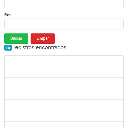
Fim
Buscar
Limpar
registros encontrados.
10
Matrícula
Nome
Cargo
Processo
Início
Fim
Status
2889129
JOSE PEREIRA MASCARENHAS BISNETO
Docente
23007.00024982/2024-80
02/03/2025
30/05/2025
Concluído
2391074,
Mayara Melo Rocha,
Docente
23007.00020461/2024-24
01/03/2025
29/05/2025
Concluído