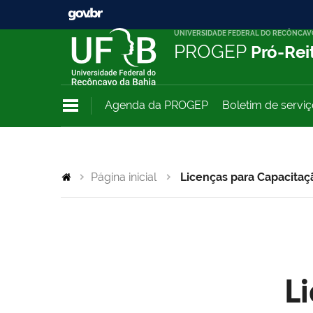
UNIVERSIDADE FEDERAL DO RECÔNCAV
PROGEP
Pró-Rei
Agenda da PROGEP
Boletim de servi
Página inicial
Licenças para Capacitaç
L