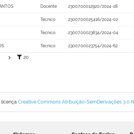
SANTOS
Docente
23007.00012920/2024-28
Técnico
23007.00025416/2024-02
Técnico
23007.00023634/2024-04
OS
Técnico
23007.00023754/2024-62
20
 licença
Creative Commons Atribuição-SemDerivações 3.0 