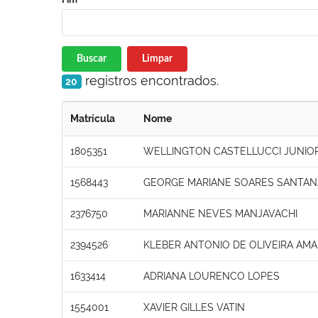
Buscar
Limpar
registros encontrados.
20
Matrícula
Nome
1805351
WELLINGTON CASTELLUCCI JUNIO
1568443
GEORGE MARIANE SOARES SANTAN
2376750
MARIANNE NEVES MANJAVACHI
2394526
KLEBER ANTONIO DE OLIVEIRA AM
1633414
ADRIANA LOURENCO LOPES
1554001
XAVIER GILLES VATIN