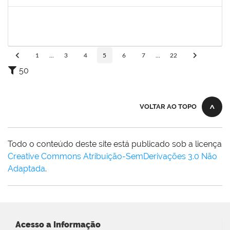
Concluído
1243476
REBECA ARAUJO PASSOS
Docente
23007.00020361/2024-08
06/12/2024
20/12/2024
Concluído
1
...
3
4
5
6
7
...
22
50
VOLTAR AO TOPO
Todo o conteúdo deste site está publicado sob a licença
Creative Commons Atribuição-SemDerivações 3.0 Não
Adaptada
.
Acesso a Informação