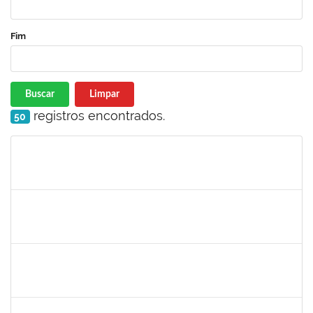
Fim
Buscar
Limpar
registros encontrados.
50
Matrícula
Nome
Cargo
Processo
Início
Fim
Status
1838559
IVANA TAVARES MURICY
Docente
23007.00000311/2025-95
10/03/2025
09/06/2025
Concluído
1646958
SILVANA BATISTA GAINO
Docente
23007.00002060/2025-14
10/03/2025
07/06/2025
Concluído