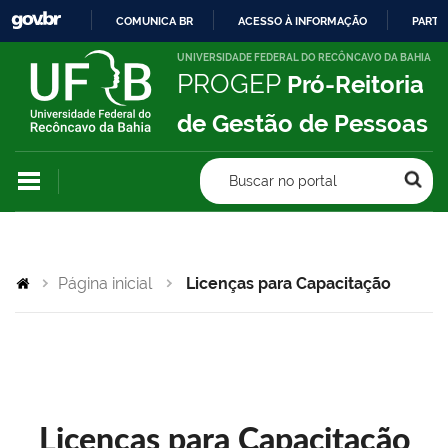
COMUNICA BR
ACESSO À INFORMAÇÃO
PARTI
IR
UNIVERSIDADE FEDERAL DO RECÔNCAVO DA BAHIA
PROGEP
Pró-Reitoria
PARA
O
de Gestão de Pessoas
CONTEÚDO
Buscar no portal
Página inicial
Licenças para Capacitação
Licenças para Capacitação