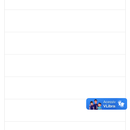
23007.00000338/2025-45
03/02/2025
28/02/2025
Concluído
2378043
VALERIA DOS SANTOS NORONHA
Docente
23007.00016598/2024-50
01/02/2025
30/04/2025
Concluído
1755638
LORENA ARAUJO HIRSCH
Técnico
23007.00000440/2025-07
31/01/2025
30/04/2025
Concluído
1758665
TCHERRISON DINIZ ALVES
Técnico
23007.00022521/2024-82
30/01/2025
28/02/2025
Concluído
2157751
REUBER DE CARVALHO CARDOSO
Técnico
23007.00000011/2025-47
30/01/2025
28/02/2025
Concluído
1008193
DEBORA PASSOS HINOJOSA SCHAFFER
Técnico
23007.00026471/2024-35
29/01/2025
28/02/2025
Concluído
1771116