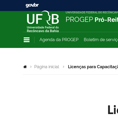
UNIVERSIDADE FEDERAL DO RECÔNCAV
PROGEP
Pró-Rei
Agenda da PROGEP
Boletim de servi
Página inicial
Licenças para Capacitaç
L