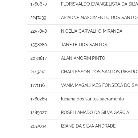
1760670
FLORISVALDO EVANGELISTA DA SILV
2247439
ARIADNE NASCIMENTO DOS SANTO
2257858
NICÉLIA CARVALHO MIRANDA
1558280
JANETE DOS SANTOS
2039817
ALAN AMORIM PINTO
2143212
CHARLESSON DOS SANTOS RIBEIRO
1771116
VANIA MAGALHAES FONSECA DO S
1760269
luciana dos santos sacramento
1289027
ROSELI AMADO DA SILVA GARCIA
2157034
IZIANE DA SILVA ANDRADE