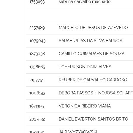
1753693
sabrina carvalho machado
2257489
MARCELO DE JESUS DE AZEVEDO
1079043
SARAH URIAS DA SILVA BARROS
1873038
CAMILLO GUIMARAES DE SOUZA
1758665
TCHERRISON DINIZ ALVES
2157751
REUBER DE CARVALHO CARDOSO
1008193
DEBORA PASSOS HINOJOSA SCHAFF
1871195
VERONICA RIBEIRO VIANA
2027532
DANIEL EWERTON SANTOS BRITO
1924041
JAIR WYZYKOWSKI