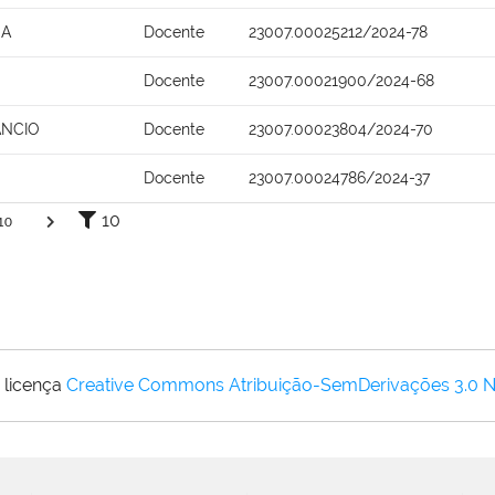
NA
Docente
23007.00025212/2024-78
Docente
23007.00021900/2024-68
ANCIO
Docente
23007.00023804/2024-70
Docente
23007.00024786/2024-37
10
10
 licença
Creative Commons Atribuição-SemDerivações 3.0 