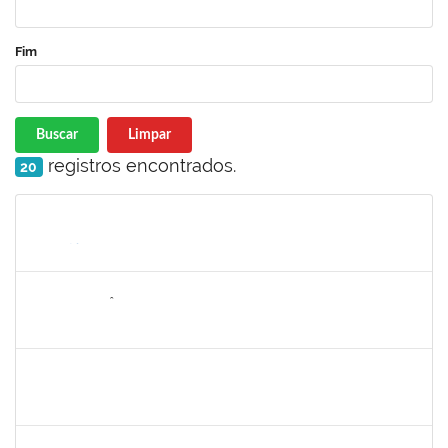
Fim
Buscar
Limpar
registros encontrados.
20
Matrícula
Nome
Cargo
Processo
Início
Fim
Status
2259412
ALDAIR EPIFÂNIO FERREIRA JUNIOR
Técnico
23007.00002048/2025-47
03/03/2025
30/05/2025
Concluído
2889129
JOSE PEREIRA MASCARENHAS BISNETO
Docente
23007.00024982/2024-80
02/03/2025
30/05/2025
Concluído