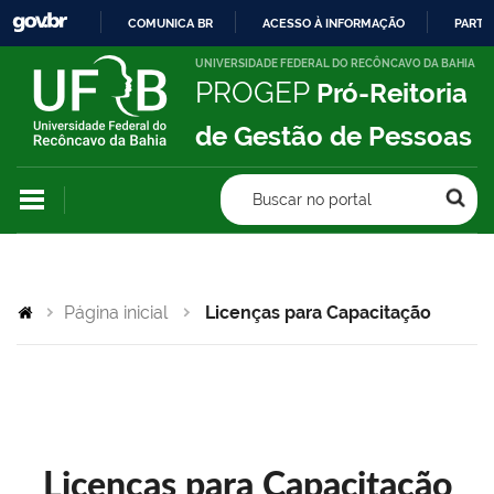
COMUNICA BR
ACESSO À INFORMAÇÃO
PARTI
IR
UNIVERSIDADE FEDERAL DO RECÔNCAVO DA BAHIA
PROGEP
Pró-Reitoria
PARA
O
de Gestão de Pessoas
CONTEÚDO
Buscar no portal
Página inicial
Licenças para Capacitação
Licenças para Capacitação