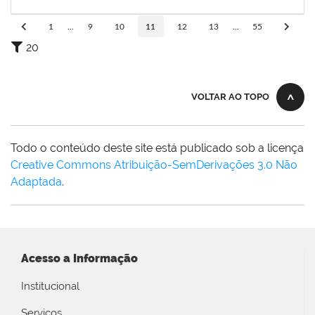
02/03/2025
Concluído
1
...
9
10
11
12
13
...
55
20
VOLTAR AO TOPO
Todo o conteúdo deste site está publicado sob a licença
Creative Commons Atribuição-SemDerivações 3.0 Não
Adaptada
.
Acesso a Informação
Institucional
Serviços