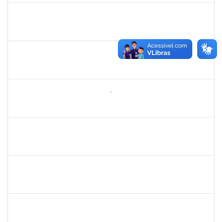
1289027
ROSELI AMADO DA SILVA GARCIA
Docente
23007.00022937/2024-05
19/02/2025
05/03/2025
Concluído
1771488
VIRGILIO RODRIGUES DOS SANTOS
Técnico
23007.00024610/2024-36
10/02/2025
10/05/2025
Concluído
2260644
NILO CARLOS BANDEIRA NICÁCIO HONDA
Técnico
23007.00026283/2024-67
10/02/2025
10/05/2025
Concluído
2257489
MARCELO DE JESUS DE AZEVEDO
Técnico
23007.00000015/2025-36
03/02/2025
28/02/2025
Concluído
1079043
SARAH URIAS DA SILVA BARROS
Técnico
23007.00024869/2024-27
03/02/2025
28/02/2025
Concluído
2157034
IZIANE DA SILVA ANDRADE
Técnico
23007.00023071/2024-73
03/02/2025