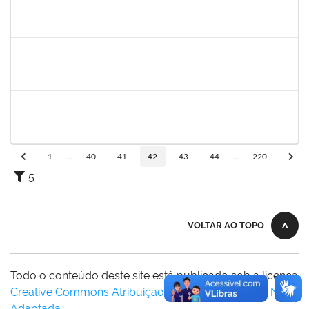
2391074,
Mayara Melo Rocha,
Docente
23007.00020461/2024-24
01/03/2025
29/05/2025
Concluído
1757640
CINTIA MOTA CARDEAL
Docente
23007.00023119/2024-38
01/03/2025
08/06/2025
Concluído
1552819,
ANDRE LUIS MOTA ITAPARICA
Docente
23007.00023631/2024-85
01/03/2025
31/05/2025
Concluído
1
...
40
41
42
43
44
...
220
5
VOLTAR AO TOPO
Todo o conteúdo deste site está publicado sob a licença
Creative Commons Atribuição-SemDerivações 3.0 Não
Adaptada
.