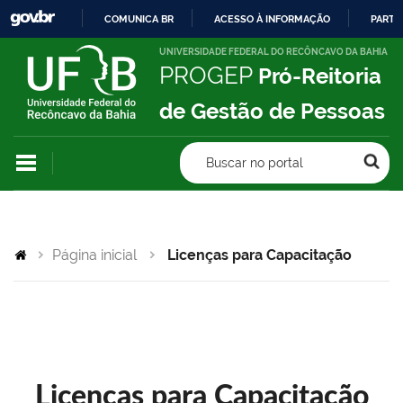
COMUNICA BR
ACESSO À INFORMAÇÃO
PARTI
IR
UNIVERSIDADE FEDERAL DO RECÔNCAVO DA BAHIA
PROGEP
Pró-Reitoria
PARA
O
de Gestão de Pessoas
CONTEÚDO
Buscar no portal
Página inicial
Licenças para Capacitação
Licenças para Capacitação