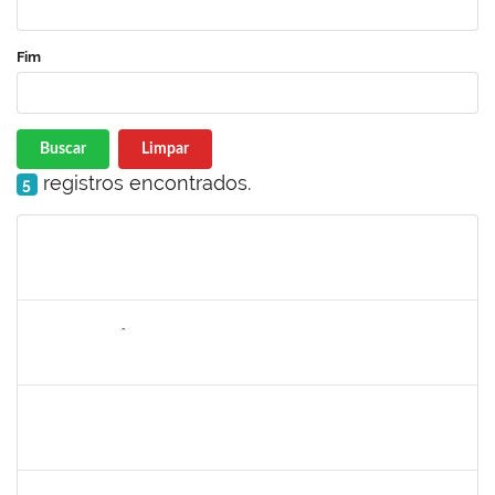
Fim
Buscar
Limpar
registros encontrados.
5
Matrícula
Nome
Cargo
Processo
Início
Fim
Status
2259412
ALDAIR EPIFÂNIO FERREIRA JUNIOR
Técnico
23007.00002048/2025-47
03/03/2025
30/05/2025
Concluído
2889129
JOSE PEREIRA MASCARENHAS BISNETO
Docente
23007.00024982/2024-80
02/03/2025
30/05/2025
Concluído