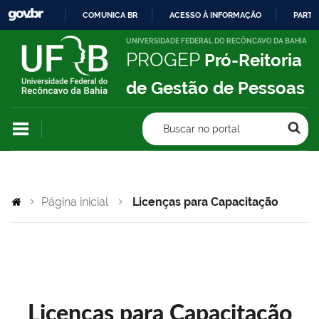
COMUNICA BR
ACESSO À INFORMAÇÃO
PARTI
IR
UNIVERSIDADE FEDERAL DO RECÔNCAVO DA BAHIA
PROGEP
Pró-Reitoria
PARA
O
de Gestão de Pessoas
CONTEÚDO
Buscar no portal
Página inicial
Licenças para Capacitação
Licenças para Capacitação