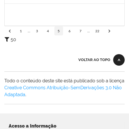
Concluído
1753693
sabrina carvalho machado
Técnico
23007.00020646/2024-73
02/12/2024
02/03/2025
Concluído
1
...
3
4
5
6
7
...
22
50
VOLTAR AO TOPO
Todo o conteúdo deste site está publicado sob a licença
Creative Commons Atribuição-SemDerivações 3.0 Não
Adaptada
.
Acesso a Informação