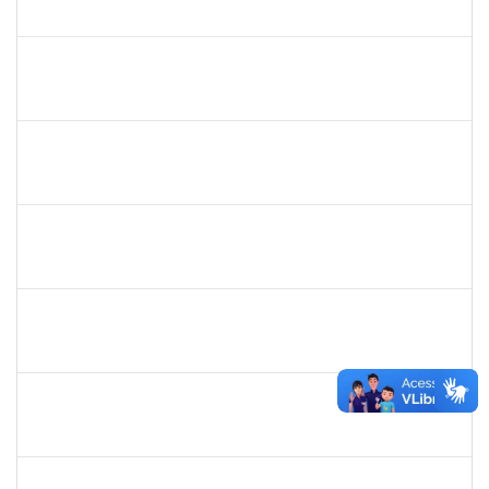
23007.00026471/2024-35
29/01/2025
28/02/2025
Concluído
1771116
VANIA MAGALHAES FONSECA DO SACRAMENTO
Técnico
23007.00024473/2024-49
27/01/2025
21/03/2025
Concluído
2327547
FABIO OLIVEIRA DA SILVA
Técnico
23007.00021942/2024-98
27/01/2025
17/02/2025
Concluído
1761269
JAMILE ANDRADE PASSOS
Técnico
23007.00025416/2024-02
26/01/2025
25/04/2025
Concluído
1757769
HADSON DE OLIVEIRA SANTOS
Técnico
23007.00023634/2024-04
25/01/2025
24/04/2025
Concluído
1756209
LUCIANA SANTANA LORDELO SANTOS
Técnico
23007.00023754/2024-62
21/01/2025
20/04/2025
Concluído
2257968