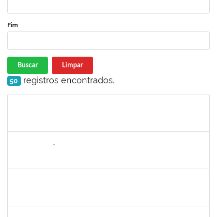
Fim
Buscar
Limpar
registros encontrados.
50
Matrícula
Nome
Cargo
Processo
Início
Fim
Status
2259412
ALDAIR EPIFÂNIO FERREIRA JUNIOR
Técnico
23007.00002048/2025-47
03/03/2025
30/05/2025
Concluído
2889129
JOSE PEREIRA MASCARENHAS BISNETO
Docente
23007.00024982/2024-80
02/03/2025
30/05/2025
Concluído