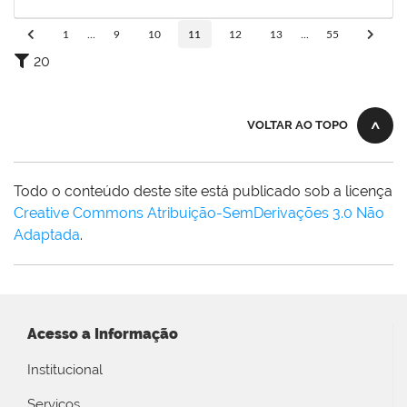
19/03/2020
Concluído
1
...
9
10
11
12
13
...
55
20
VOLTAR AO TOPO
Todo o conteúdo deste site está publicado sob a licença
Creative Commons Atribuição-SemDerivações 3.0 Não
Adaptada
.
Acesso a Informação
Institucional
Serviços