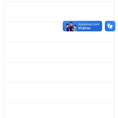
1778547
Maitê dos Santos Rangel
Técnico
23007.00021131/2019-88
13/01/2020
12/03/2020
Concluído
1557032
Zozilene Nascimento Santos Teles
Técnico
23007.00022108/2019-93
01/02/2020
13/03/2020
Concluído
1730995
Danuza dos Santos Chaves
Técnico
23007.00021435/2019-28
16/12/2019
14/03/2020
Concluído
1753216
Acidailza Fernandes Mascarenhas
Técnico
23007.00024428/2019-18
16/12/2019
15/03/2020
Concluído
2039817
Alan Amorim Pinto
Técnico
23007.00025344/2019-21
17/02/2020
16/03/2020
Concluído
1754290
Rejane Barbosa Cardoso Passos
Técnico
23007.00022393/2019-61
20/12/2019