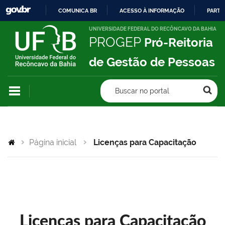
COMUNICA BR
ACESSO À INFORMAÇÃO
PARTI
IR
UNIVERSIDADE FEDERAL DO RECÔNCAVO DA BAHIA
PROGEP
Pró-Reitoria
PARA
O
de Gestão de Pessoas
CONTEÚDO
Buscar no portal
Página inicial
Licenças para Capacitação
Licenças para Capacitação