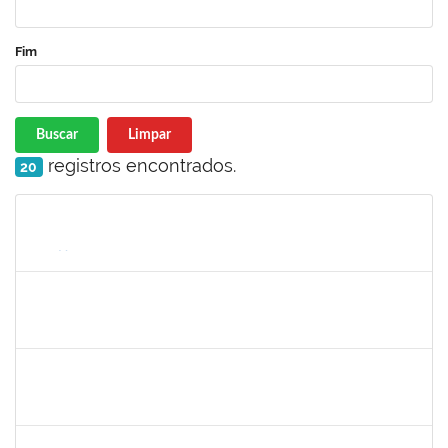
Fim
Buscar
Limpar
registros encontrados.
20
Matrícula
Nome
Cargo
Processo
Início
Fim
Status
1610709
Acma de Lima Cunha
Técnico
23007.00025543/2019-80
20/01/2020
18/02/2020
Concluído
1743719
Neubler Nilo Ribeiro Cunha
Técnico
23007.00022116/2019-71
28/01/2020
21/02/2020
Concluído