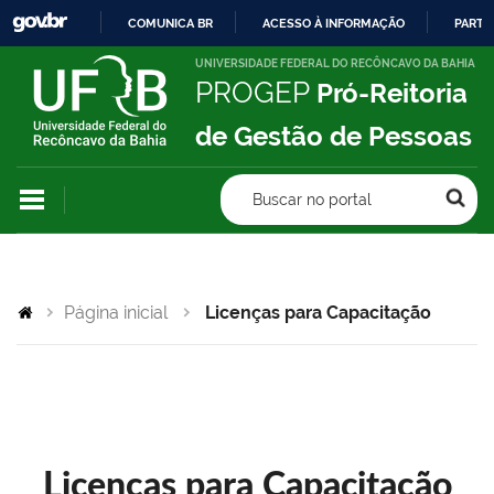
COMUNICA BR
ACESSO À INFORMAÇÃO
PARTI
IR
UNIVERSIDADE FEDERAL DO RECÔNCAVO DA BAHIA
PROGEP
Pró-Reitoria
PARA
O
de Gestão de Pessoas
CONTEÚDO
Buscar no portal
Página inicial
Licenças para Capacitação
Licenças para Capacitação