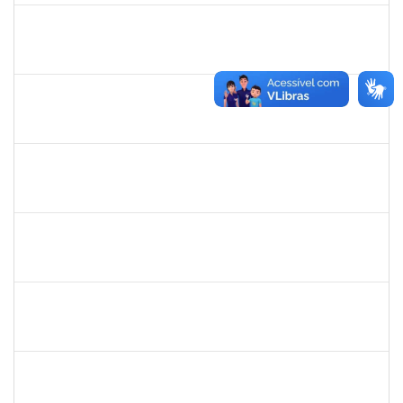
2157034
IZIANE DA SILVA ANDRADE
Técnico
23007.00023071/2024-73
03/02/2025
02/03/2025
Concluído
1873038
CAMILLO GUIMARAES DE SOUZA
Técnico
23007.00000338/2025-45
03/02/2025
28/02/2025
Concluído
2378043
VALERIA DOS SANTOS NORONHA
Docente
23007.00016598/2024-50
01/02/2025
30/04/2025
Concluído
1755638
LORENA ARAUJO HIRSCH
Técnico
23007.00000440/2025-07
31/01/2025
30/04/2025
Concluído
1758665
TCHERRISON DINIZ ALVES
Técnico
23007.00022521/2024-82
30/01/2025
28/02/2025
Concluído
2157751
REUBER DE CARVALHO CARDOSO
Técnico
23007.00000011/2025-47
30/01/2025