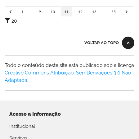
28/02/2025
Concluído
1
...
9
10
11
12
13
...
55
20
VOLTAR AO TOPO
Todo o conteúdo deste site está publicado sob a licença
Creative Commons Atribuição-SemDerivações 3.0 Não
Adaptada
.
Acesso a Informação
Institucional
Serviços