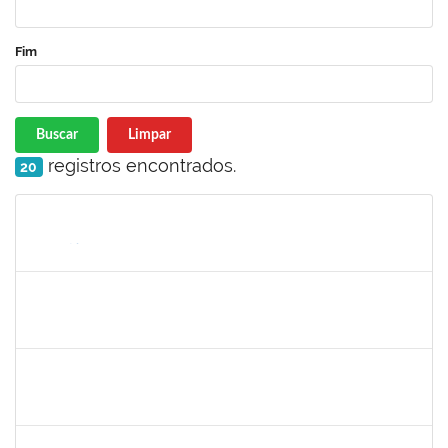
Fim
Buscar
Limpar
registros encontrados.
20
Matrícula
Nome
Cargo
Processo
Início
Fim
Status
1805351
WELLINGTON CASTELLUCCI JUNIOR
Docente
23007.00024628/2024-35
01/03/2025
29/05/2025
Concluído
1568443
GEORGE MARIANE SOARES SANTANA
Docente
23007.00025212/2024-78
01/03/2025
29/05/2025
Concluído