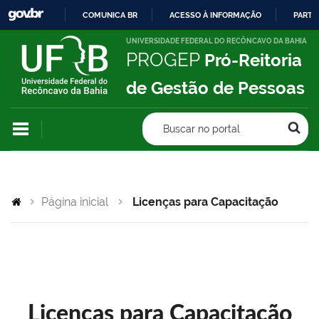
COMUNICA BR
ACESSO À INFORMAÇÃO
PARTI
IR
UNIVERSIDADE FEDERAL DO RECÔNCAVO DA BAHIA
PROGEP
Pró-Reitoria
PARA
O
de Gestão de Pessoas
CONTEÚDO
Buscar no portal
Página inicial
Licenças para Capacitação
Licenças para Capacitação