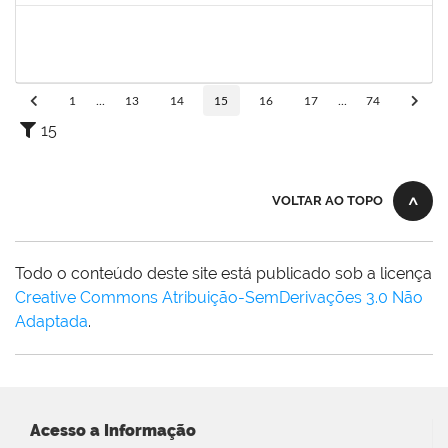
1754290
Rejane Barbosa Cardoso Passos
Técnico
23007.00022393/2019-61
20/12/2019
19/03/2020
Concluído
1
...
13
14
15
16
17
...
74
15
VOLTAR AO TOPO
Todo o conteúdo deste site está publicado sob a licença
Creative Commons Atribuição-SemDerivações 3.0 Não
Adaptada
.
Acesso a Informação