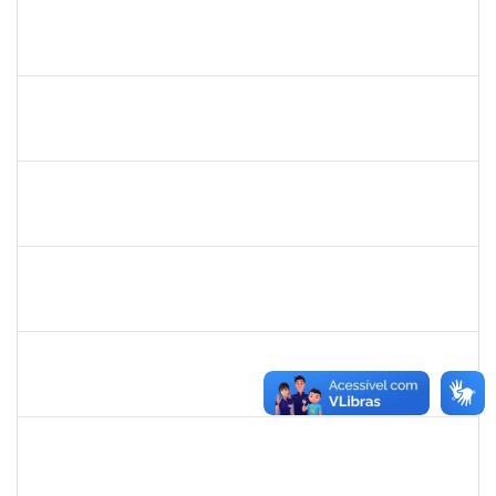
1749843
Leandro Barreto de Souza
Técnico
23007.00028833/2019-05
10/02/2020
10/03/2020
Concluído
1778547
Maitê dos Santos Rangel
Técnico
23007.00021131/2019-88
13/01/2020
12/03/2020
Concluído
1557032
Zozilene Nascimento Santos Teles
Técnico
23007.00022108/2019-93
01/02/2020
13/03/2020
Concluído
1730995
Danuza dos Santos Chaves
Técnico
23007.00021435/2019-28
16/12/2019
14/03/2020
Concluído
1753216
Acidailza Fernandes Mascarenhas
Técnico
23007.00024428/2019-18
16/12/2019
15/03/2020
Concluído
2039817
Alan Amorim Pinto
Técnico
23007.00025344/2019-21
17/02/2020
16/03/2020
Concluído