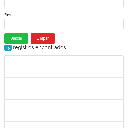
Fim
Buscar
Limpar
registros encontrados.
15
Matrícula
Nome
Cargo
Processo
Início
Fim
Status
1753684
Messias Ribeiro Peixoto
Técnico
23007.0005670/2019-47
02/12/2019
29/02/2020
Concluído
1343648
Patricia Figueiredo Marques
Docente
23007.00015584/2019-89
30/11/2019
29/02/2020
Concluído